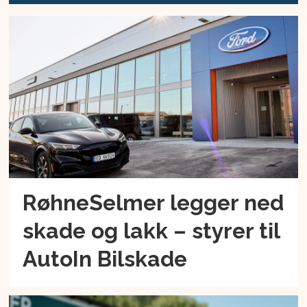
RøhneSelmer legger ned
skade og lakk – styrer til
AutoIn Bilskade