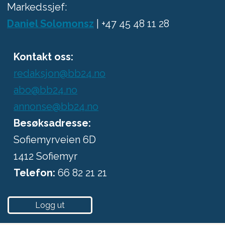
Markedssjef:
Daniel Solomonsz
| +47 45 48 11 28
Kontakt oss:
redaksjon@bb24.no
abo@bb24.no
annonse@bb24.no
Besøksadresse:
Sofiemyrveien 6D
1412 Sofiemyr
Telefon:
66 82 21 21
Logg ut