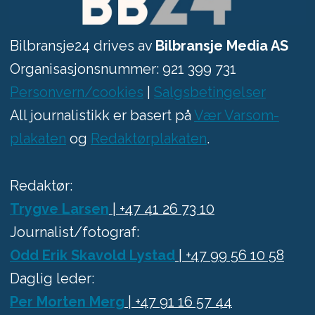
Bilbransje24 drives av
Bilbransje Media AS
Organisasjonsnummer: 921 399 731
Personvern/cookies
|
Salgsbetingelser
All journalistikk er basert på
Vær Varsom-
plakaten
og
Redaktørplakaten
.
Redaktør:
Trygve Larsen
| +47 41 26 73 10
Journalist/fotograf:
Odd Erik Skavold Lystad
| +47 99 56 10 58
Daglig leder:
Per Morten Merg
| +47 91 16 57 44