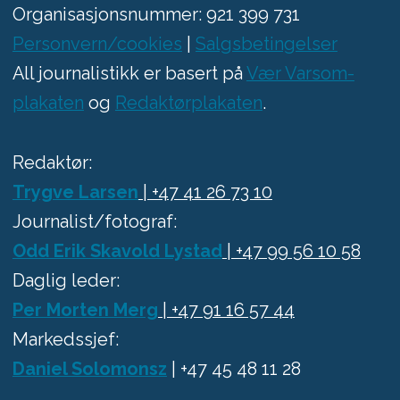
Organisasjonsnummer: 921 399 731
Personvern/cookies
|
Salgsbetingelser
All journalistikk er basert på
Vær Varsom-
plakaten
og
Redaktørplakaten
.
Redaktør:
Trygve Larsen
| +47 41 26 73 10
Journalist/fotograf:
Odd Erik Skavold Lystad
| +47 99 56 10 58
Daglig leder:
Per Morten Merg
| +47 91 16 57 44
Markedssjef:
Daniel Solomonsz
| +47 45 48 11 28