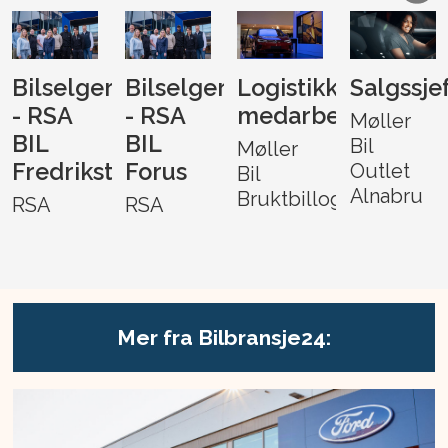
Bilselger
Bilselger
Logistikk-
Salgssje
- RSA
- RSA
medarbeider
Møller
BIL
BIL
Bil
Møller
Fredrikstad
Forus
Outlet
Bil
Alnabru
Bruktbillogistikk
RSA
RSA
Mer fra Bilbransje24: