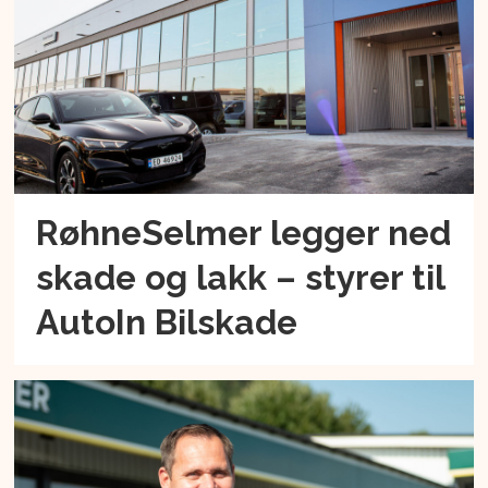
RøhneSelmer legger ned
skade og lakk – styrer til
AutoIn Bilskade