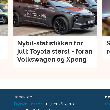
Nybil-statistikken for
S
juli: Toyota størst - foran
r
Volkswagen og Xpeng
Redaktør:
Ko
Trygve Larsen
| +47 41 26 73 10
re