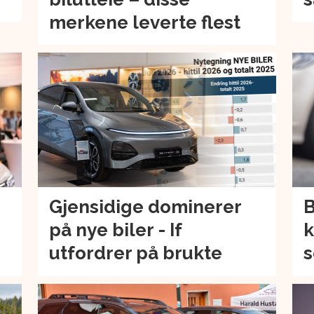
merkene leverte flest
Gjensidige dominerer
B
på nye biler - If
k
utfordrer på brukte
s