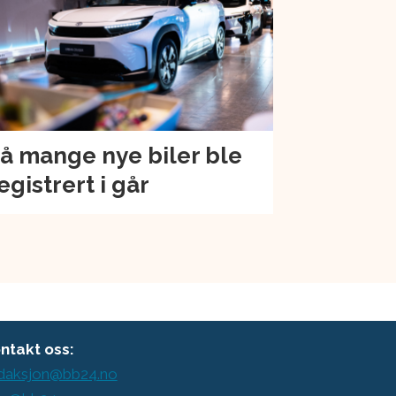
å mange nye biler ble
egistrert i går
ntakt oss:
daksjon@bb24.no