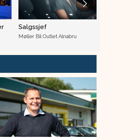
er
Salgssjef
Skadeleder
Møller Bil Outlet Alnabru
Møller Bil Ska
Drotningsvik