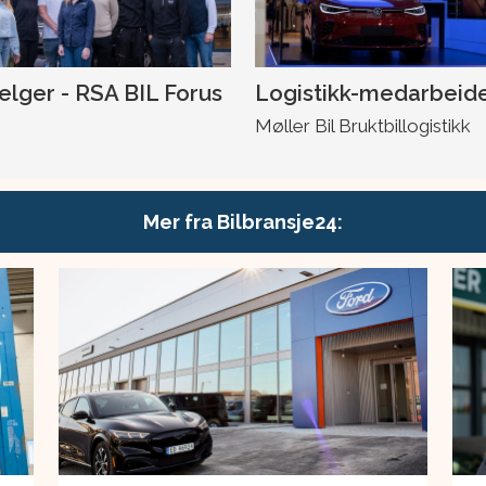
selger - RSA BIL Forus
Logistikk-medarbeid
Møller Bil Bruktbillogistikk
Mer fra Bilbransje24: