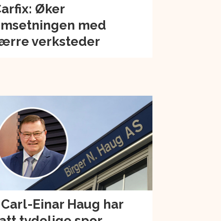
arfix: Øker
msetningen med
ærre verksteder
 Carl-Einar Haug har
att tydelige spor