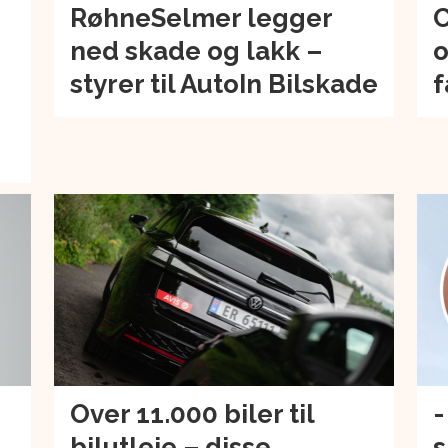
RøhneSelmer legger
C
ned skade og lakk –
o
–
styrer til AutoIn Bilskade
f
Over 11.000 biler til
-
bilutleie – disse
s