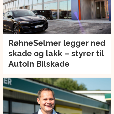
RøhneSelmer legger ned
skade og lakk – styrer til
AutoIn Bilskade