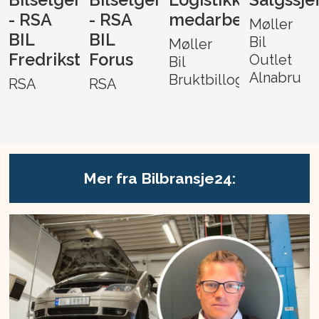
- RSA
- RSA
medarbeider
Møller
BIL
BIL
Bil
Møller
Fredrikstad
Forus
Outlet
Bil
Alnabru
Bruktbillogistikk
RSA
RSA
Mer fra Bilbransje24: