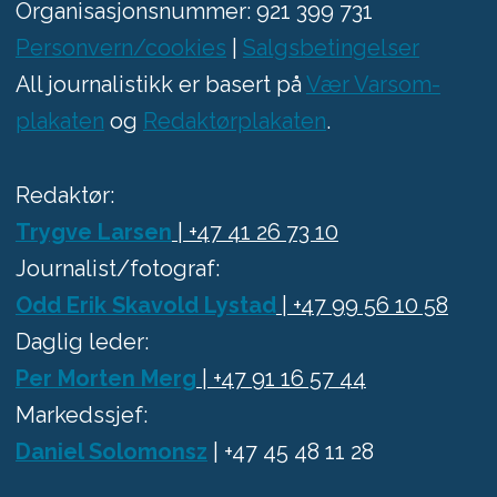
Organisasjonsnummer: 921 399 731
Personvern/cookies
|
Salgsbetingelser
All journalistikk er basert på
Vær Varsom-
plakaten
og
Redaktørplakaten
.
Redaktør:
Trygve Larsen
| +47 41 26 73 10
Journalist/fotograf:
Odd Erik Skavold Lystad
| +47 99 56 10 58
Daglig leder:
Per Morten Merg
| +47 91 16 57 44
Markedssjef:
Daniel Solomonsz
| +47 45 48 11 28