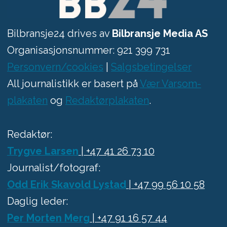
Bilbransje24 drives av
Bilbransje Media AS
Organisasjonsnummer: 921 399 731
Personvern/cookies
|
Salgsbetingelser
All journalistikk er basert på
Vær Varsom-
plakaten
og
Redaktørplakaten
.
Redaktør:
Trygve Larsen
| +47 41 26 73 10
Journalist/fotograf:
Odd Erik Skavold Lystad
| +47 99 56 10 58
Daglig leder:
Per Morten Merg
| +47 91 16 57 44