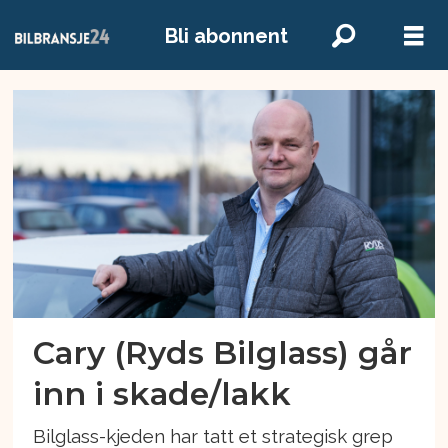
Bli abonnent
Emne:
ryds
bilglass
Cary (Ryds Bilglass) går
inn i skade/lakk
Bilglass-kjeden har tatt et strategisk grep