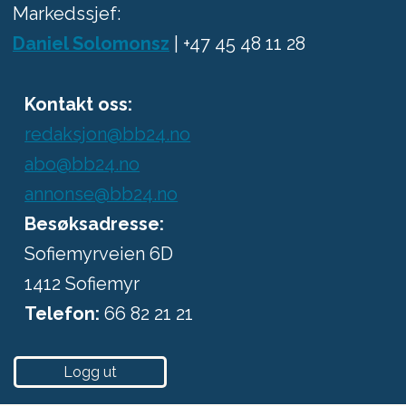
Markedssjef:
Daniel Solomonsz
| +47 45 48 11 28
Kontakt oss:
redaksjon@bb24.no
abo@bb24.no
annonse@bb24.no
Besøksadresse:
Sofiemyrveien 6D
1412 Sofiemyr
Telefon:
66 82 21 21
Logg ut