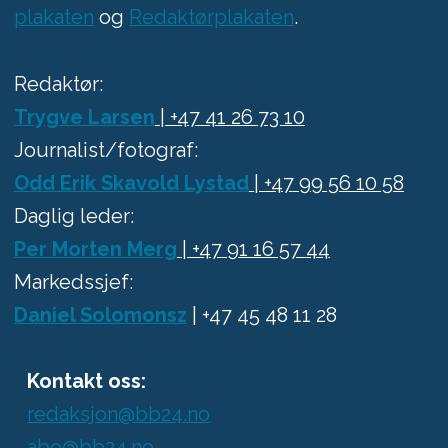
plakaten
og
Redaktørplakaten
.
Redaktør:
Trygve Larsen
| +47 41 26 73 10
Journalist/fotograf:
Odd Erik Skavold Lystad
| +47 99 56 10 58
Daglig leder:
Per Morten Merg
| +47 91 16 57 44
Markedssjef:
Daniel Solomonsz
| +47 45 48 11 28
Kontakt oss:
redaksjon@bb24.no
abo@bb24.no