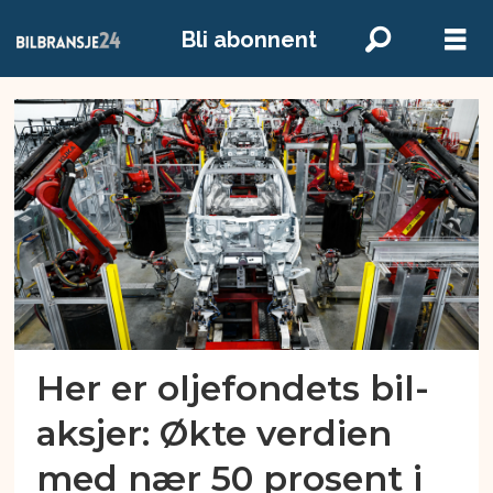
Bli abonnent
Emne:
norges
bank
Her er oljefondets bil-
aksjer: Økte verdien
med nær 50 prosent i