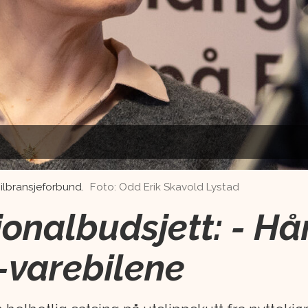
Bilbransjeforbund.
Foto: Odd Erik Skavold Lystad
jonalbudsjett: - H
el-varebilene