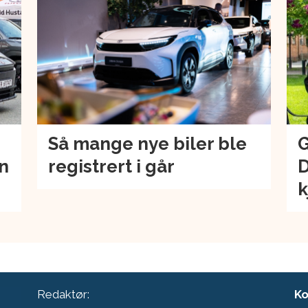
Så mange nye biler ble
G
an
registrert i går
D
k
Redaktør:
Ko