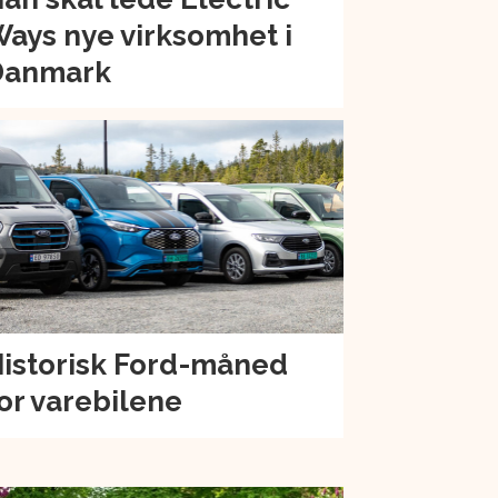
ays nye virksomhet i
Danmark
istorisk Ford-måned
or varebilene