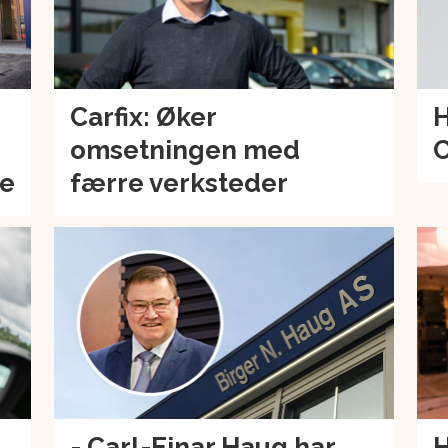
Carfix: Øker
H
omsetningen med
C
de
færre verksteder
- Carl-Einar Haug har
H