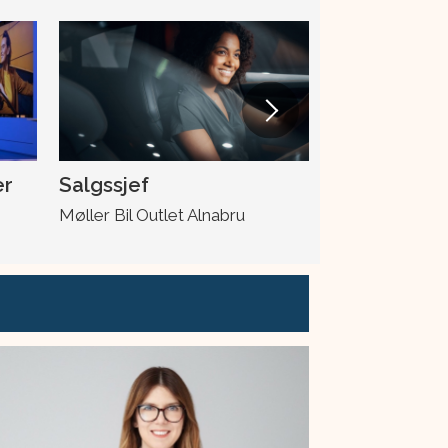
er
Salgssjef
Skadeleder
Møller Bil Outlet Alnabru
Møller Bil Ska
Drotningsvik