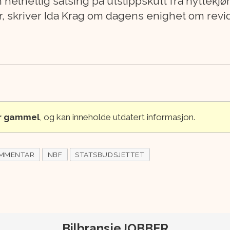
n helhetlig satsing på utslippskutt fra nyttekjø
, skriver Ida Krag om dagens enighet om revid
år gammel
, og kan inneholde utdatert informasjon.
MMENTAR
NBF
STATSBUDSJETTET
BilbransjeJOBBER