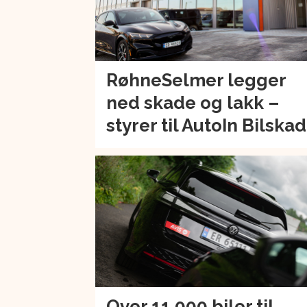
RøhneSelmer legger
ned skade og lakk –
styrer til AutoIn Bilska
Over 11.000 biler til