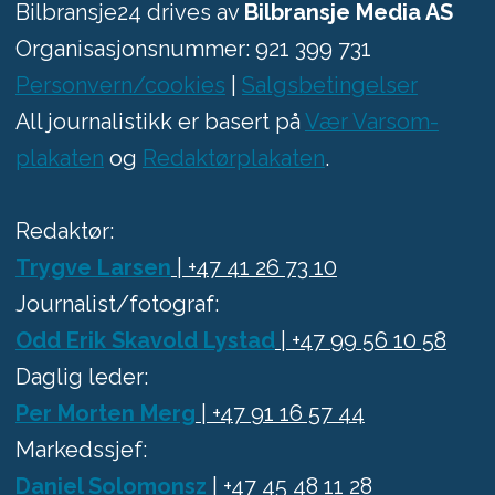
Bilbransje24 drives av
Bilbransje Media AS
Organisasjonsnummer: 921 399 731
Personvern/cookies
|
Salgsbetingelser
All journalistikk er basert på
Vær Varsom-
plakaten
og
Redaktørplakaten
.
Redaktør:
Trygve Larsen
| +47 41 26 73 10
Journalist/fotograf:
Odd Erik Skavold Lystad
| +47 99 56 10 58
Daglig leder:
Per Morten Merg
| +47 91 16 57 44
Markedssjef:
Daniel Solomonsz
| +47 45 48 11 28