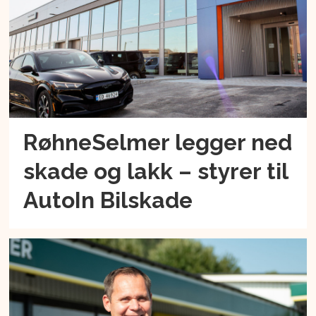
RøhneSelmer legger ned
skade og lakk – styrer til
AutoIn Bilskade