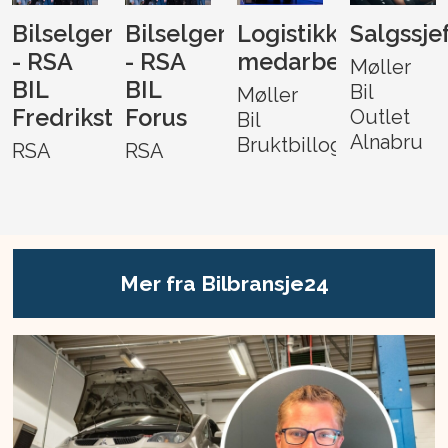
Bilselger
Bilselger
Logistikk-
Salgssje
- RSA
- RSA
medarbeider
Møller
BIL
BIL
Bil
Møller
Fredrikstad
Forus
Outlet
Bil
Alnabru
Bruktbillogistikk
RSA
RSA
Mer fra Bilbransje24