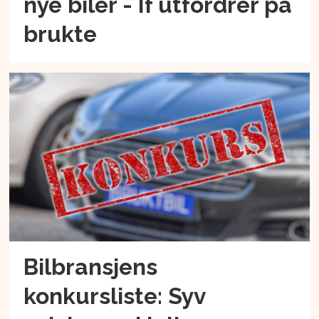
nye biler - If utfordrer på
brukte
Bilbransjens
konkursliste: Syv