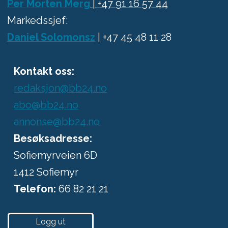
Per Morten Merg
| +47 91 16 57 44
Markedssjef:
Daniel Solomonsz
| +47 45 48 11 28
Kontakt oss:
redaksjon@bb24.no
abo@bb24.no
annonse@bb24.no
Besøksadresse:
Sofiemyrveien 6D
1412 Sofiemyr
Telefon:
66 82 21 21
Logg ut