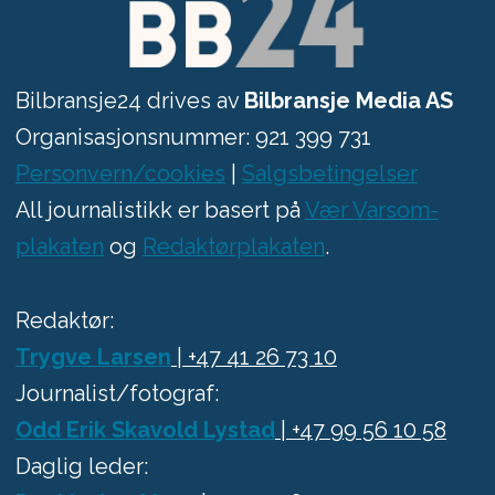
Bilbransje24 drives av
Bilbransje Media AS
Organisasjonsnummer: 921 399 731
Personvern/cookies
|
Salgsbetingelser
All journalistikk er basert på
Vær Varsom-
plakaten
og
Redaktørplakaten
.
Redaktør:
Trygve Larsen
| +47 41 26 73 10
Journalist/fotograf:
Odd Erik Skavold Lystad
| +47 99 56 10 58
Daglig leder: