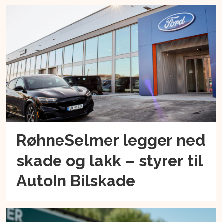
RøhneSelmer legger ned
skade og lakk – styrer til
AutoIn Bilskade