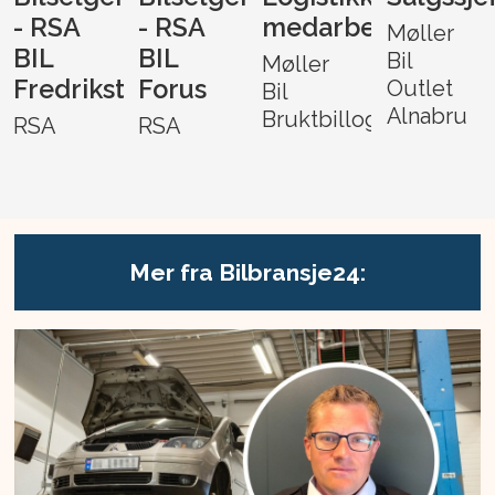
- RSA
- RSA
medarbeider
Møller
BIL
BIL
Bil
Møller
Fredrikstad
Forus
Outlet
Bil
Alnabru
Bruktbillogistikk
RSA
RSA
Mer fra Bilbransje24: