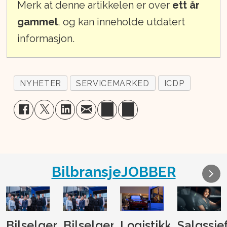
Merk at denne artikkelen er over
ett år
gammel
, og kan inneholde utdatert
informasjon.
NYHETER
SERVICEMARKED
ICDP
BilbransjeJOBBER
Bilselger
Bilselger
Logistikk-
Salgssje