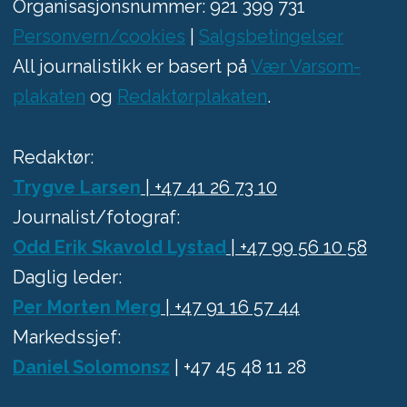
Organisasjonsnummer: 921 399 731
Personvern/cookies
|
Salgsbetingelser
All journalistikk er basert på
Vær Varsom-
plakaten
og
Redaktørplakaten
.
Redaktør:
Trygve Larsen
| +47 41 26 73 10
Journalist/fotograf:
Odd Erik Skavold Lystad
| +47 99 56 10 58
Daglig leder:
Per Morten Merg
| +47 91 16 57 44
Markedssjef:
Daniel Solomonsz
| +47 45 48 11 28