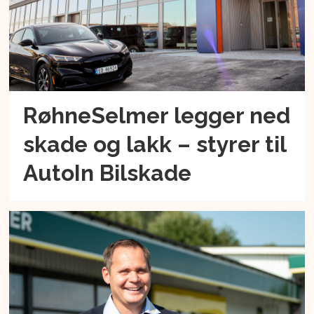
RøhneSelmer legger ned
skade og lakk – styrer til
AutoIn Bilskade