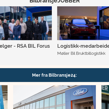
BilbransjeJOBBER
selger - RSA BIL Forus
Logistikk-medarbeid
Møller Bil Bruktbillogistikk
Mer fra Bilbransje24: