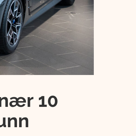
nær 10
bunn