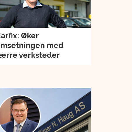
arfix: Øker
msetningen med
ærre verksteder