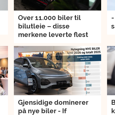
Over 11.000 biler til
-
bilutleie – disse
s
merkene leverte flest
Gjensidige dominerer
B
på nye biler - If
k