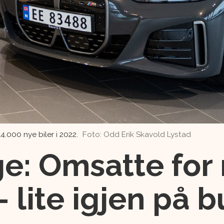
.000 nye biler i 2022.
Foto: Odd Erik Skavold Lystad
: Omsatte for 
- lite igjen på 