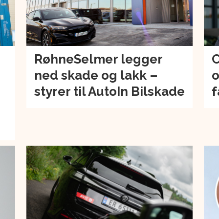
RøhneSelmer legger
C
ned skade og lakk –
o
–
styrer til AutoIn Bilskade
f