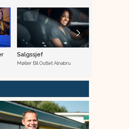
er
Salgssjef
Skadeleder
Møller Bil Outlet Alnabru
Møller Bil Ska
Drotningsvik