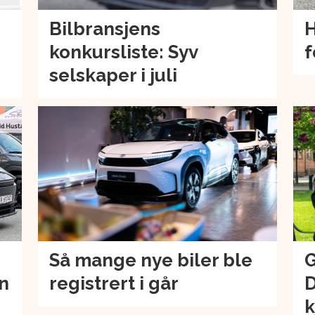
Bilbransjens
H
konkursliste: Syv
f
selskaper i juli
Så mange nye biler ble
G
an
registrert i går
D
k