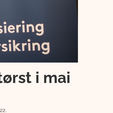
tørst i mai
22.