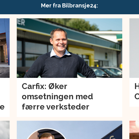
Mer fra Bilbransje24:
Carfix: Øker
H
omsetningen med
C
de
færre verksteder