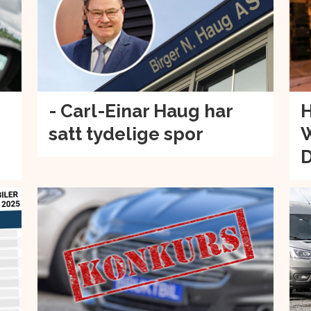
- Carl-Einar Haug har
H
satt tydelige spor
W