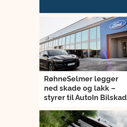
RøhneSelmer legger
ned skade og lakk –
styrer til AutoIn Bilska