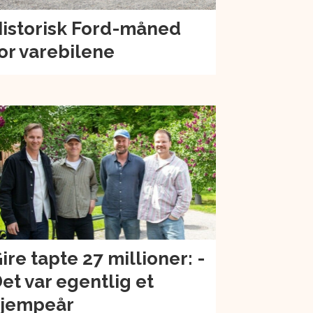
istorisk Ford-måned
or varebilene
ire tapte 27 millioner: -
et var egentlig et
jempeår