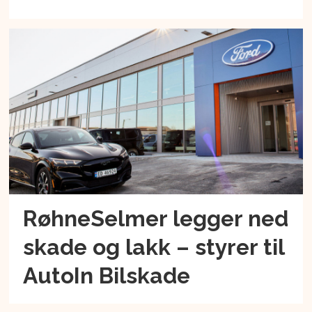
RøhneSelmer legger ned
skade og lakk – styrer til
AutoIn Bilskade