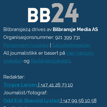
Bilbransje24 drives av
Bilbransje Media AS
Organisasjonsnummer: 921 399 731
Personvern/cookies
|
Salgsbetingelser
All journalistikk er basert på
Vær Varsom-
plakaten
og
Redaktørplakaten
.
Redaktør:
Trygve Larsen
| +47 41 26 73 10
Journalist/fotograf:
Odd Erik Skavold Lystad
| +47 99 56 10 58