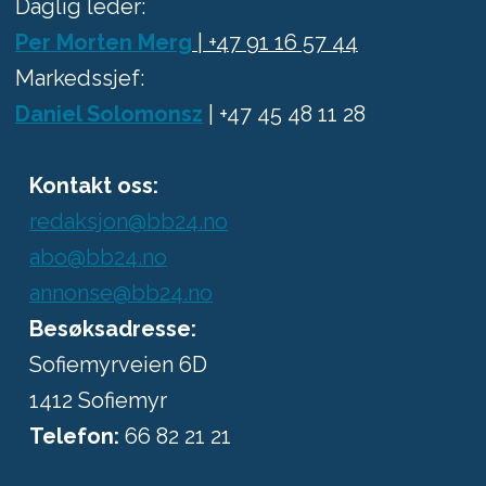
Daglig leder:
Per Morten Merg
| +47 91 16 57 44
Markedssjef:
Daniel Solomonsz
| +47 45 48 11 28
Kontakt oss:
redaksjon@bb24.no
abo@bb24.no
annonse@bb24.no
Besøksadresse:
Sofiemyrveien 6D
1412 Sofiemyr
Telefon:
66 82 21 21