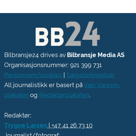
Bilbransje24 drives av
Bilbransje Media AS
Organisasjonsnummer: 921 399 731
Personvern/cookies
|
Salgsbetingelser
All journalistikk er basert på
Vær Varsom-
plakaten
og
Redaktørplakaten
.
Redaktør:
Trygve Larsen
| +47 41 26 73 10
Journalist/fotograf: