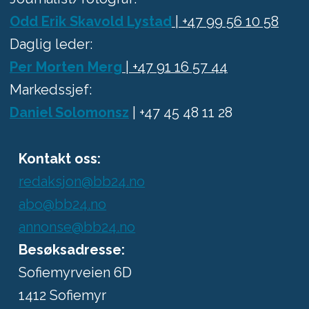
Odd Erik Skavold Lystad
| +47 99 56 10 58
Daglig leder:
Per Morten Merg
| +47 91 16 57 44
Markedssjef:
Daniel Solomonsz
| +47 45 48 11 28
Kontakt oss:
redaksjon@bb24.no
abo@bb24.no
annonse@bb24.no
Besøksadresse:
Sofiemyrveien 6D
1412 Sofiemyr