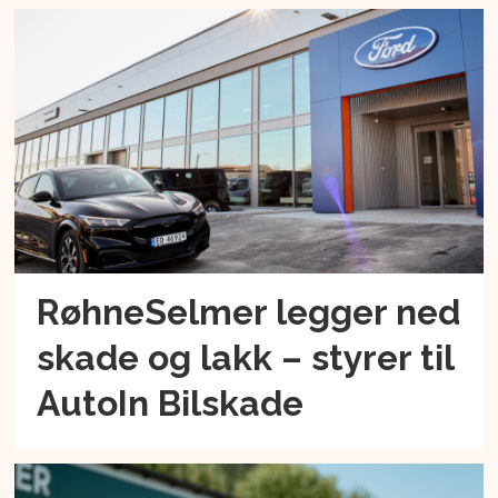
RøhneSelmer legger ned
skade og lakk – styrer til
AutoIn Bilskade