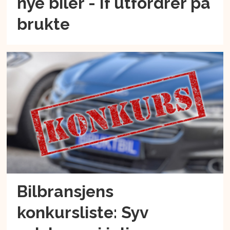
nye biler - If utfordrer på
brukte
Bilbransjens
konkursliste: Syv