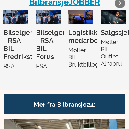
BilbransjeJOBBER
Bilselger
Bilselger
Logistikk-
Salgssje
- RSA
- RSA
medarbeider
Møller
BIL
BIL
Bil
Møller
Fredrikstad
Forus
Outlet
Bil
Alnabru
Bruktbillogistikk
RSA
RSA
Mer fra Bilbransje24: