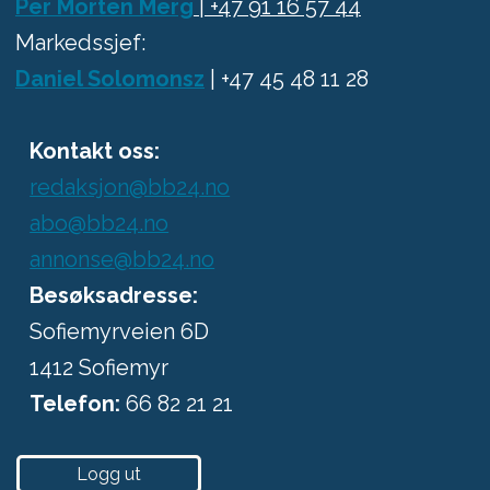
Per Morten Merg
| +47 91 16 57 44
Markedssjef:
Daniel Solomonsz
| +47 45 48 11 28
Kontakt oss:
redaksjon@bb24.no
abo@bb24.no
annonse@bb24.no
Besøksadresse:
Sofiemyrveien 6D
1412 Sofiemyr
Telefon:
66 82 21 21
Logg ut