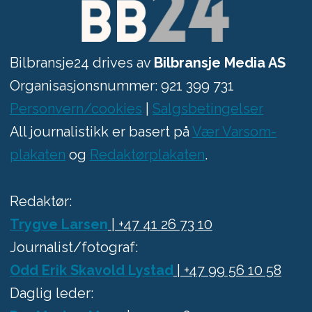
Bilbransje24 drives av
Bilbransje Media AS
Organisasjonsnummer: 921 399 731
Personvern/cookies
|
Salgsbetingelser
All journalistikk er basert på
Vær Varsom-
plakaten
og
Redaktørplakaten
.
Redaktør:
Trygve Larsen
| +47 41 26 73 10
Journalist/fotograf:
Odd Erik Skavold Lystad
| +47 99 56 10 58
Daglig leder: