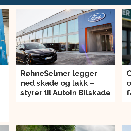
RøhneSelmer legger
C
ned skade og lakk –
o
–
styrer til AutoIn Bilskade
f