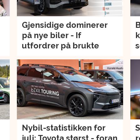
Gjensidige dominerer
B
på nye biler - If
k
utfordrer på brukte
s
Nybil-statistikken for
S
juli: Toyota størst - foran
r