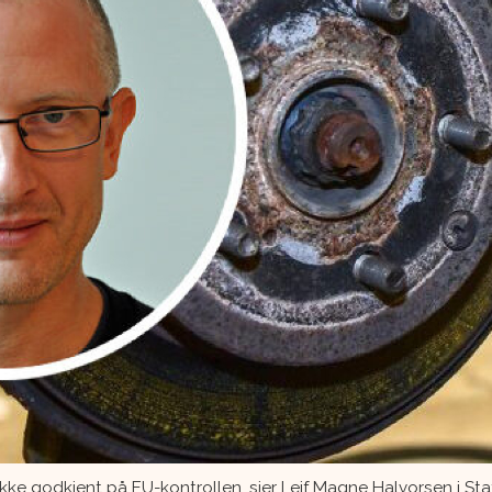
øy ikke godkjent på EU-kontrollen, sier Leif Magne Halvorsen i S