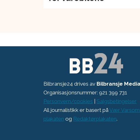
Bilbransje24 drives av
Bilbransje Medi
Organisasjonsnummer: 921 399 731
Personvern/cookies
|
Salgsbetingelser
All journalistikk er basert på
Vær Varsom
plakaten
og
Redaktørplakaten
.