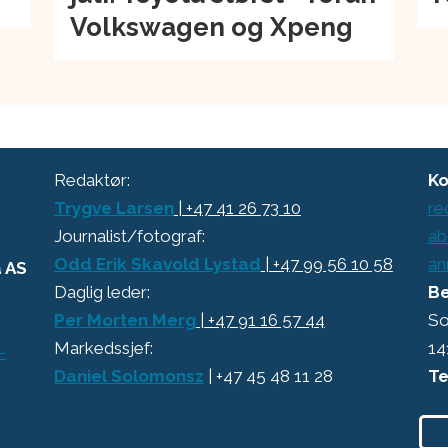
Volkswagen og Xpeng
Redaktør:
Ko
Trygve Larsen
| +47 41 26 73 10
re
Journalist/fotograf:
ab
Odd Erik Skavold Lystad
| +47 99 56 10 58
an
a AS
Daglig leder:
Be
Per Morten Merg
| +47 91 16 57 44
So
Markedssjef:
14
-
Daniel Solomonsz
| +47 45 48 11 28
Te