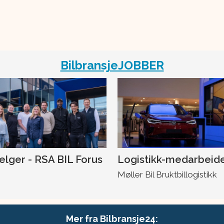
BilbransjeJOBBER
selger - RSA BIL Forus
Logistikk-medarbeid
Møller Bil Bruktbillogistikk
Mer fra Bilbransje24: