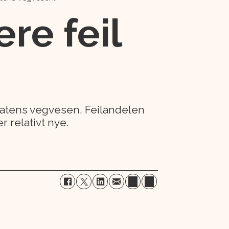
ere feil
 Statens vegvesen. Feilandelen
r relativt nye.