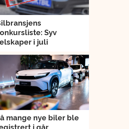
ilbransjens
onkursliste: Syv
elskaper i juli
å mange nye biler ble
egistrert i går