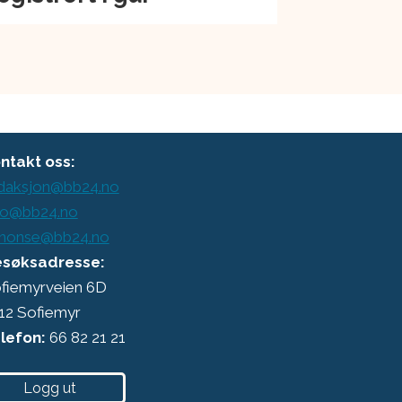
ntakt oss:
daksjon@bb24.no
o@bb24.no
nonse@bb24.no
søksadresse:
fiemyrveien 6D
12 Sofiemyr
lefon:
66 82 21 21
Logg ut