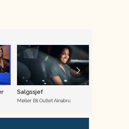
er
Salgssjef
Skadeleder
Møller Bil Outlet Alnabru
Møller Bil Ska
Drotningsvik