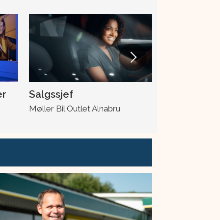
er
Salgssjef
Skadeleder
Møller Bil Outlet Alnabru
Møller Bil Ska
Drotningsvik