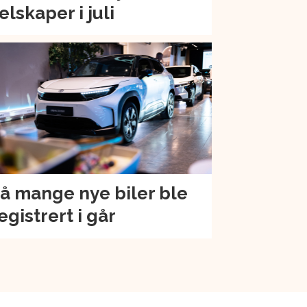
elskaper i juli
å mange nye biler ble
egistrert i går