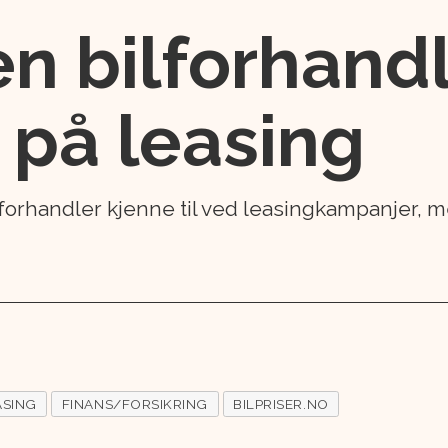
en bilforhand
 på leasing
forhandler kjenne til ved leasingkampanjer, me
ASING
FINANS/FORSIKRING
BILPRISER.NO