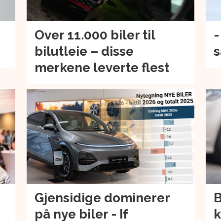
Over 11.000 biler til
-
bilutleie – disse
s
merkene leverte flest
Gjensidige dominerer
B
på nye biler - If
k