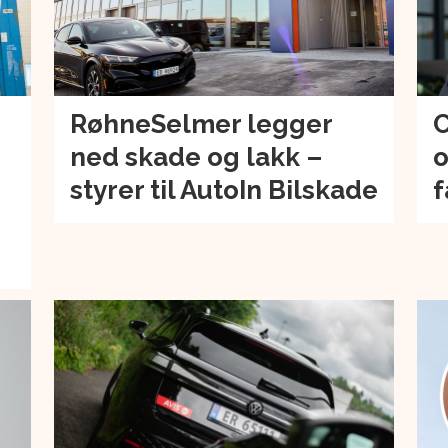
RøhneSelmer legger
C
ned skade og lakk –
o
–
styrer til AutoIn Bilskade
f