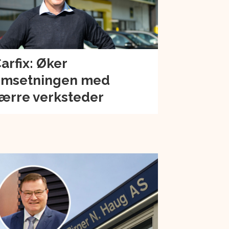
arfix: Øker
msetningen med
ærre verksteder