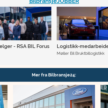
BilbransjeJOBBER
selger - RSA BIL Forus
Logistikk-medarbeid
Møller Bil Bruktbillogistikk
Mer fra Bilbransje24: