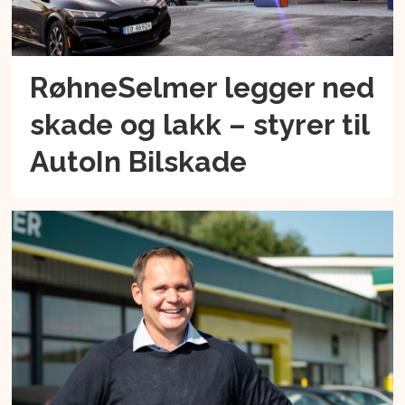
RøhneSelmer legger ned
skade og lakk – styrer til
AutoIn Bilskade