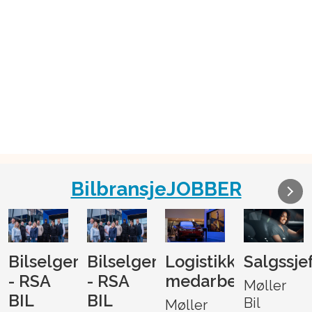
BilbransjeJOBBER
Bilselger
Bilselger
Logistikk-
Salgssje
- RSA
- RSA
medarbeider
Møller
BIL
BIL
Bil
Møller