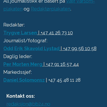
All journalistikk er basert på
Vær Varsom-
plakaten
og
Redaktørplakaten
.
Redaktør:
Trygve Larsen
| +47 41 26 73 10
Journalist/fotograf:
Odd Erik Skavold Lystad
| +47 99 56 10 58
Daglig leder:
Per Morten Merg
| +47 91 16 57 44
Markedssjef:
Daniel Solomonsz
| +47 45 48 11 28
Kontakt oss:
redaksjon@bb24.no