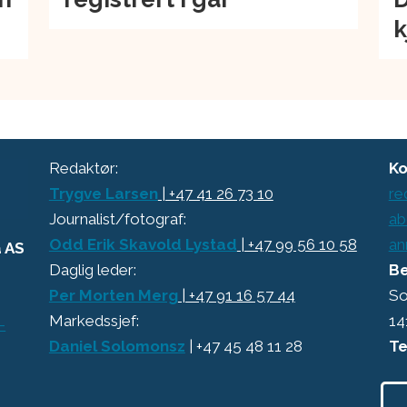
k
Redaktør:
Ko
Trygve Larsen
| +47 41 26 73 10
re
Journalist/fotograf:
ab
Odd Erik Skavold Lystad
| +47 99 56 10 58
an
a AS
Daglig leder:
Be
Per Morten Merg
| +47 91 16 57 44
So
Markedssjef:
14
-
Daniel Solomonsz
| +47 45 48 11 28
Te