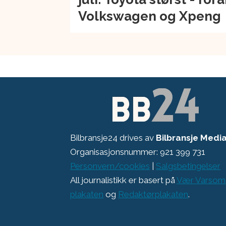
Volkswagen og Xpeng
Bilbransje24 drives av
Bilbransje Medi
Organisasjonsnummer: 921 399 731
Personvern/cookies
|
Salgsbetingelser
All journalistikk er basert på
Vær Varsom
plakaten
og
Redaktørplakaten
.