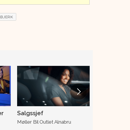
LBJERK
er
Salgssjef
Skadeleder
Møller Bil Outlet Alnabru
Møller Bil Ska
Drotningsvik