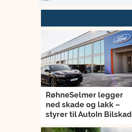
RøhneSelmer legger
ned skade og lakk –
styrer til AutoIn Bilska