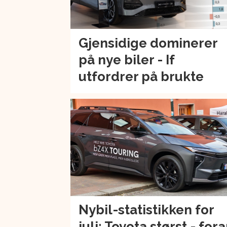
Gjensidige dominerer
på nye biler - If
utfordrer på brukte
Nybil-statistikken for
juli: Toyota størst - for