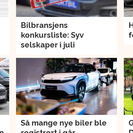
Bilbransjens
H
konkursliste: Syv
f
selskaper i juli
Så mange nye biler ble
G
an
registrert i går
D