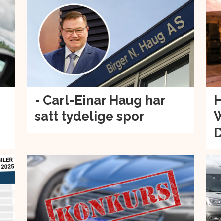
- Carl-Einar Haug har
H
satt tydelige spor
W