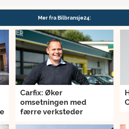
Mer fra Bilbransje24:
Carfix: Øker
H
omsetningen med
C
de
færre verksteder