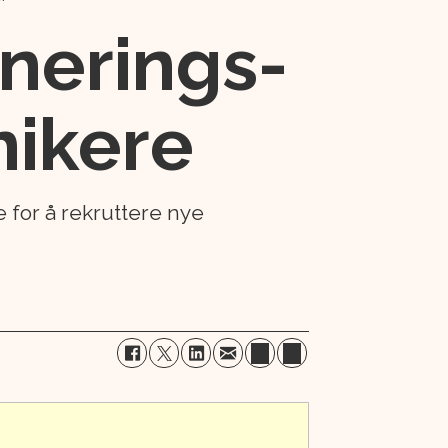
gnerings-
nikere
 for å rekruttere nye