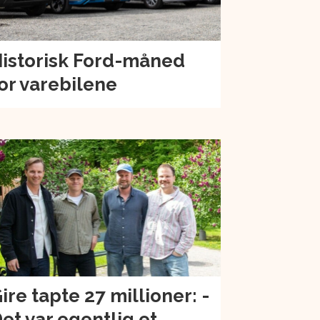
istorisk Ford-måned
or varebilene
ire tapte 27 millioner: -
et var egentlig et