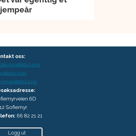
jempeår
ntakt oss:
daksjon@bb24.no
o@bb24.no
nonse@bb24.no
søksadresse:
fiemyrveien 6D
12 Sofiemyr
lefon:
66 82 21 21
Logg ut