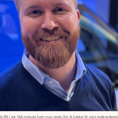
 Bil Lier. Nå prøver han nye grep for å lokke til seg mekanikere