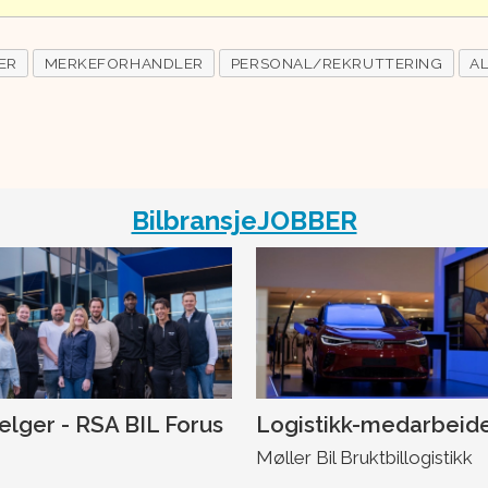
ER
MERKEFORHANDLER
PERSONAL/REKRUTTERING
A
BilbransjeJOBBER
selger - RSA BIL Forus
Logistikk-medarbeid
Møller Bil Bruktbillogistikk