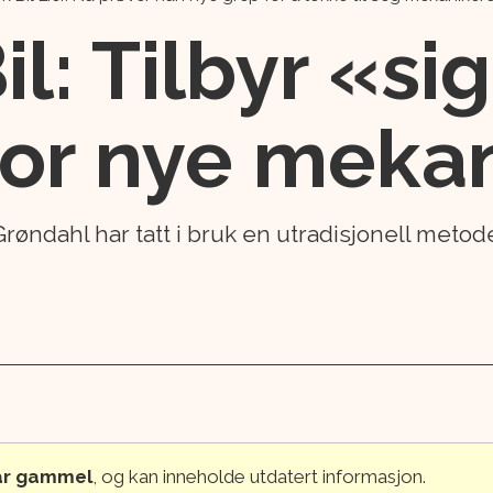
il: Tilbyr «si
or nye meka
øndahl har tatt i bruk en utradisjonell metode
 år gammel
, og kan inneholde utdatert informasjon.