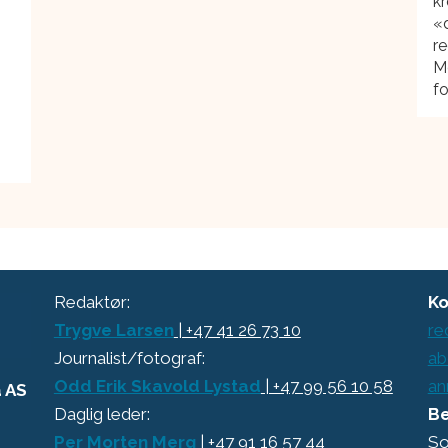
kr
«d
re
M
fo
Redaktør:
Ko
Trygve Larsen
| +47 41 26 73 10
re
Journalist/fotograf:
ab
Odd Erik Skavold Lystad
| +47 99 56 10 58
an
a AS
Daglig leder:
Be
Per Morten Merg
| +47 91 16 57 44
So