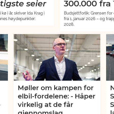
tigste seier
300.000 fra 
i år, skriver Ida Krag i
Budsjettforlik: Grensen for
nnes høydepunkter:
fra 1. januar 2026 – og trapp
2028.
Møller om kampen for
N
elbil-fordelene: - Håper
S
virkelig at de får
S
e
.
gjennomslag
l