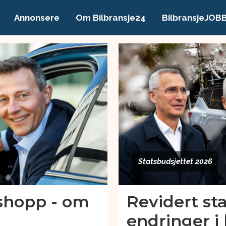
Annonsere
Om Bilbransje24
BilbransjeJOB
Statsbudsjettet 2026
tshopp - om
Revidert st
endringer i 