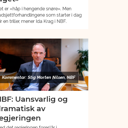
et er «håp i hengende snøre». Men
dsjettforhandlingene som starter i dag
ir en triller, mener Ida Krag i NBF.
Kommentar: Stig Morten Nilsen, NBF
BF: Uansvarlig og
ramatisk av
egjeringen
d det regjeringen foreslår i