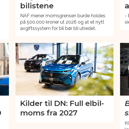
bilistene
a
NAF mener momsgrensen burde holdes
- 
på 500.000 kroner ut 2026 og at et nytt
si
avgiftssystem for bil bør bli utredet.
Kilder til DN: Full elbil-
B
0
moms fra 2027
s
K