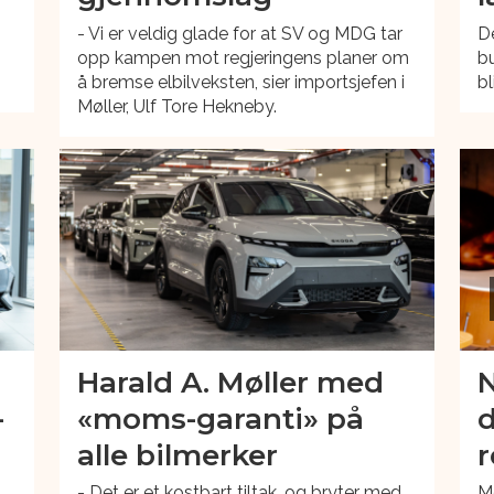
- Vi er veldig glade for at SV og MDG tar
D
opp kampen mot regjeringens planer om
bu
å bremse elbilveksten, sier importsjefen i
bl
Møller, Ulf Tore Hekneby.
Harald A. Møller med
N
-
«moms-garanti» på
d
alle bilmerker
r
- Det er et kostbart tiltak, og bryter med
Me