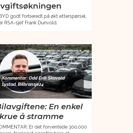
vgiftsøkningen
BYD godt forberedt på økt etterspørsel,
er RSA-sjef Frank Dunvold.
Kommentar: Odd Erik Skavold
Lystad, Bilbransje24
ilavgiftene: En enkel
krue å stramme
OMMENTAR: Er det forventede 300.000