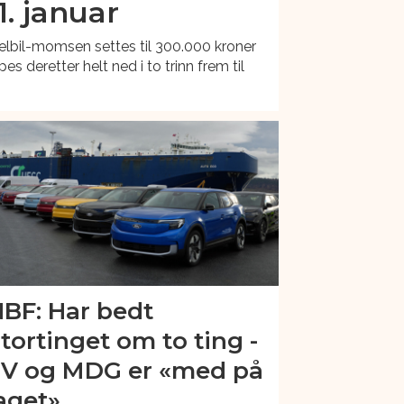
1. januar
 elbil-momsen settes til 300.000 kroner
es deretter helt ned i to trinn frem til
BF: Har bedt
tortinget om to ting -
V og MDG er «med på
aget»