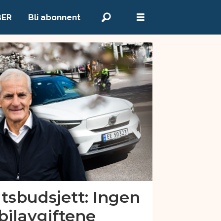
BER
Bli abonnent
atsbudsjett: Ingen
bilavgiftene