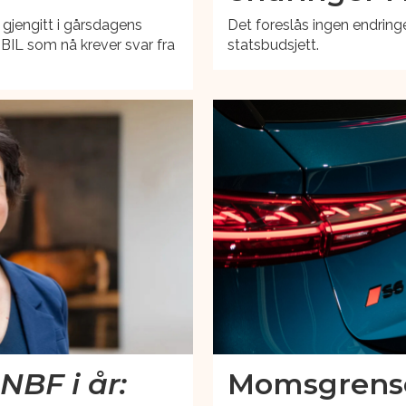
 gjengitt i gårsdagens
Det foreslås ingen endringer 
 BIL som nå krever svar fra
statsbudsjett.
NBF i år:
Momsgrensen