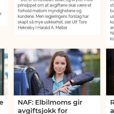
prinsippet om at avgiftene skal være et
st
forhold mellom myndighetene og
ba
r
kundene. Men regjeringens forslag har
us
skapt så mye usikkerhet, sier Ulf Tore
k
Hekneby i Harald A. Møller.
ar
NB
k
ge
NAF: Elbilmoms gir
R
avgiftsjokk for
a