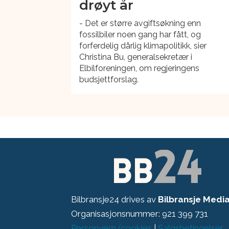
drøyt år
- Det er større avgiftsøkning enn
fossilbiler noen gang har fått, og
forferdelig dårlig klimapolitikk, sier
Christina Bu, generalsekretær i
Elbilforeningen, om regjeringens
budsjettforslag.
Bilbransje24 drives av
Bilbransje Medi
Organisasjonsnummer: 921 399 731
Personvern/cookies
|
Salgsbetingelser