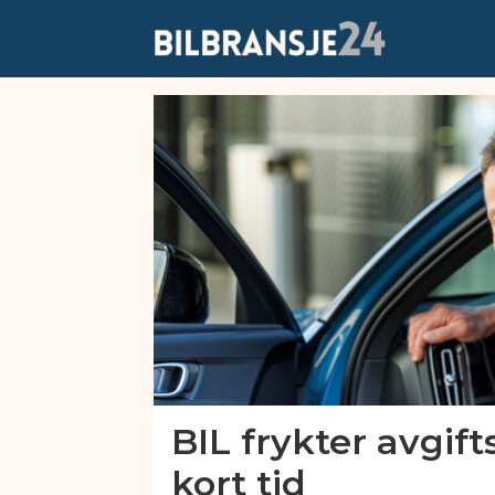
Emne:
statsbudsjettet
2026
BIL frykter avgif
kort tid