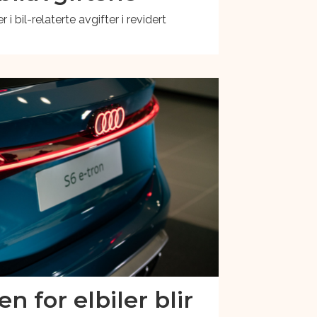
i bil-relaterte avgifter i revidert
 for elbiler blir