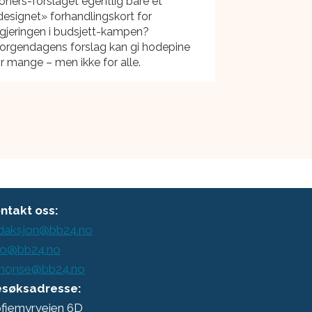
oners-forslaget egentlig bare et
esignet» forhandlingskort for
gjeringen i budsjett-kampen?
orgendagens forslag kan gi hodepine
r mange – men ikke for alle.
ntakt oss:
daksjon@bb24.no
o@bb24.no
nonse@bb24.no
søksadresse:
fiemyrveien 6D