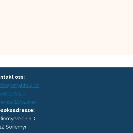
ntakt oss:
daksjon@bb24.no
o@bb24.no
nonse@bb24.no
søksadresse:
fiemyrveien 6D
12 Sofiemyr