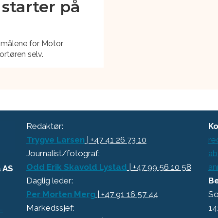
 starter på
gsmålene for Motor
rtøren selv.
Redaktør:
Ko
Trygve Larsen
| +47 41 26 73 10
re
Journalist/fotograf:
ab
Odd Erik Skavold Lystad
| +47 99 56 10 58
an
a AS
Daglig leder:
Be
Per Morten Merg
| +47 91 16 57 44
So
Markedssjef:
14
-