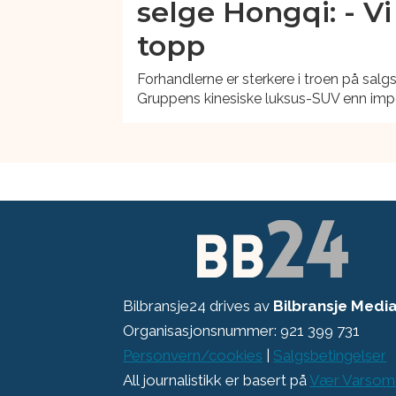
selge Hongqi: - Vi
topp
Forhandlerne er sterkere i troen på sal
Gruppens kinesiske luksus-SUV enn impo
Bilbransje24 drives av
Bilbransje Medi
Organisasjonsnummer: 921 399 731
Personvern/cookies
|
Salgsbetingelser
All journalistikk er basert på
Vær Varsom