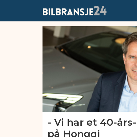
Emne:
hbi
norge
- Vi har et 40-års
på Hongqi