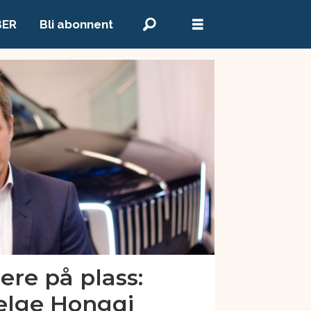
BER
Bli abonnent
ere på plass:
selge Hongqi