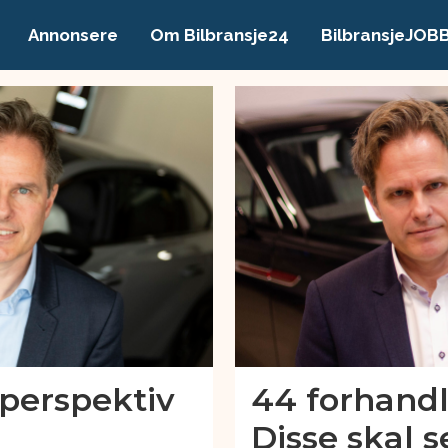
Annonsere
Om Bilbransje24
BilbransjeJOB
-perspektiv
44 forhandl
Disse skal 