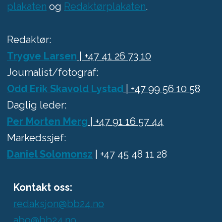
plakaten
og
Redaktørplakaten
.
Redaktør:
Trygve Larsen
| +47 41 26 73 10
Journalist/fotograf:
Odd Erik Skavold Lystad
| +47 99 56 10 58
Daglig leder:
Per Morten Merg
| +47 91 16 57 44
Markedssjef:
Daniel Solomonsz
| +47 45 48 11 28
Kontakt oss:
redaksjon@bb24.no
abo@bb24.no