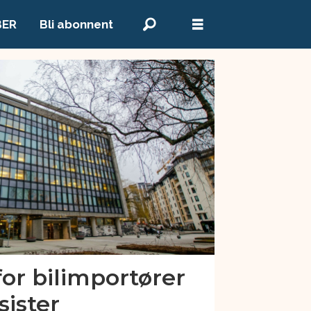
BER
Bli abonnent
or bilimportører
sister