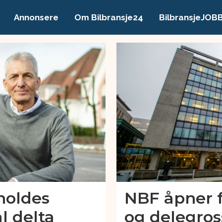
Annonsere
Om Bilbransje24
BilbransjeJOB
holdes
NBF åpner f
al delta
og delegros