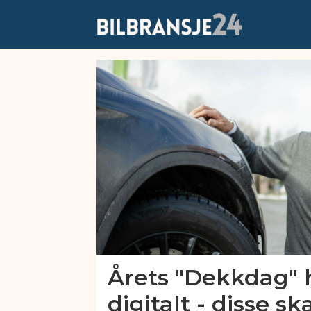
Emne:
dekkimportørenes
forening
Årets "Dekkdag" 
digitalt - disse sk