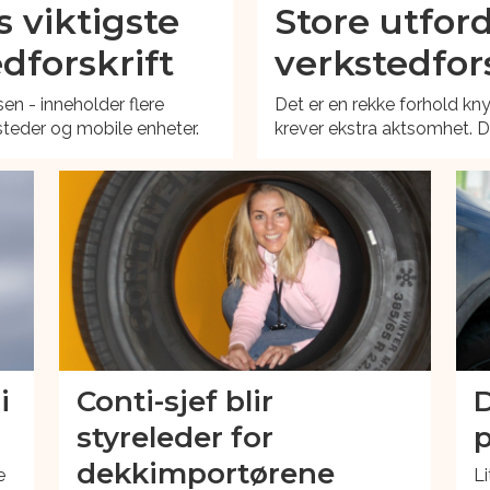
s viktigste
Store utford
edforskrift
verkstedfors
en - inneholder flere
Det er en rekke forhold kny
steder og mobile enheter.
krever ekstra aktsomhet. D
i
Conti-sjef blir
D
styreleder for
p
dekkimportørene
e
L