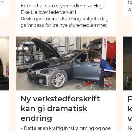
in
fø
Etter ett år som styremedlem tar Hege
l
Eike Lie over ledervervet i
Dekkimportørenes Forening. Valget i dag
ga innpass for tre nye styremedlemmer.
Ny verkstedforskrift
F
kan gi dramatisk
k
endring
v
- Dette er en kraftig innstramming og noe
No