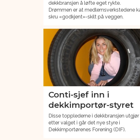
dekkbransjen å løfte eget rykte.
Drømmen er at medlemsverkstedene k
skru «godkjent»-skilt på veggen.
Conti-sjef inn i
dekkimportør-styret
Disse topplederne i dekkbransjen utgjør
etter valget i går det nye styre i
Dekkimportørenes Forening (DIF).