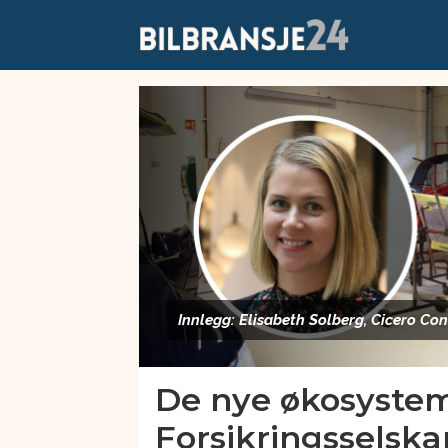
Emne:
cicero
consulting
Innlegg: Elisabeth Solberg, Cicero Con
De nye økosyste
Forsikringsselsk