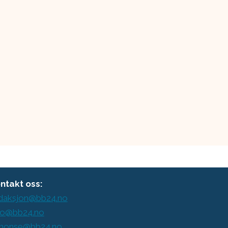
ntakt oss:
daksjon@bb24.no
o@bb24.no
nonse@bb24.no