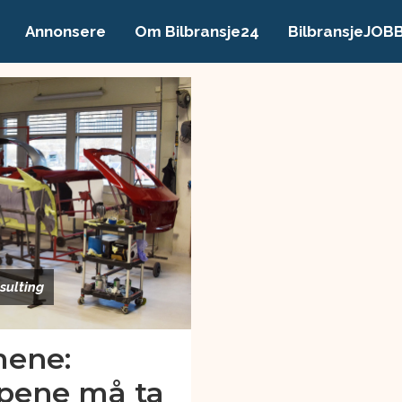
Annonsere
Om Bilbransje24
BilbransjeJOB
sulting
mene:
apene må ta