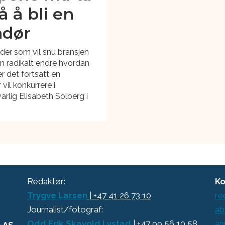
 å bli en
ndør
nder som vil snu bransjen
n radikalt endre hvordan
er det fortsatt en
vil konkurrere i
arlig Elisabeth Solberg i
Redaktør:
Ko
Trygve Larsen
| +47 41 26 73 10
re
Journalist/fotograf:
ab
Odd Erik Skavold Lystad
| +47 99 56 10 58
an