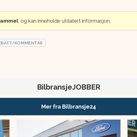
 gammel
, og kan inneholde utdatert informasjon.
EBATT/KOMMENTAR
BilbransjeJOBBER
Mer fra Bilbransje24