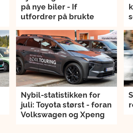
på nye biler - If
k
utfordrer på brukte
s
Nybil-statistikken for
S
juli: Toyota størst - foran
r
Volkswagen og Xpeng