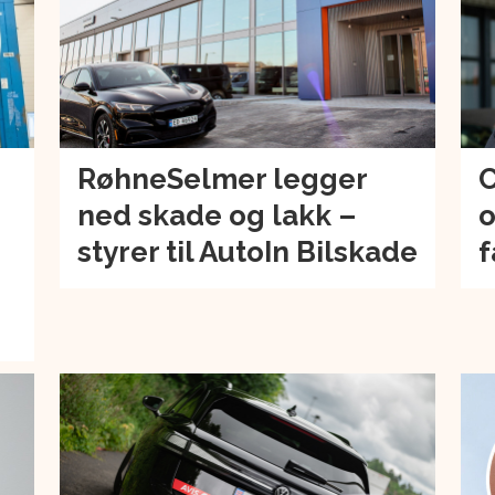
RøhneSelmer legger
C
ned skade og lakk –
o
–
styrer til AutoIn Bilskade
f