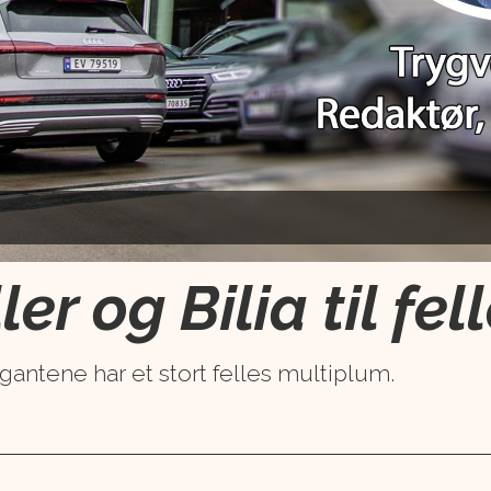
er og Bilia til fel
gantene har et stort felles multiplum.