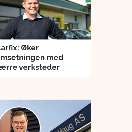
arfix: Øker
msetningen med
ærre verksteder