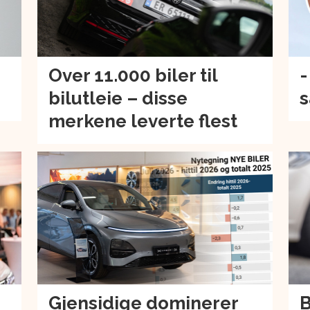
Over 11.000 biler til
-
bilutleie – disse
s
merkene leverte flest
Gjensidige dominerer
B