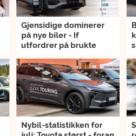
Gjensidige dominerer
B
på nye biler - If
k
utfordrer på brukte
s
Nybil-statistikken for
S
juli: Toyota størst - foran
r