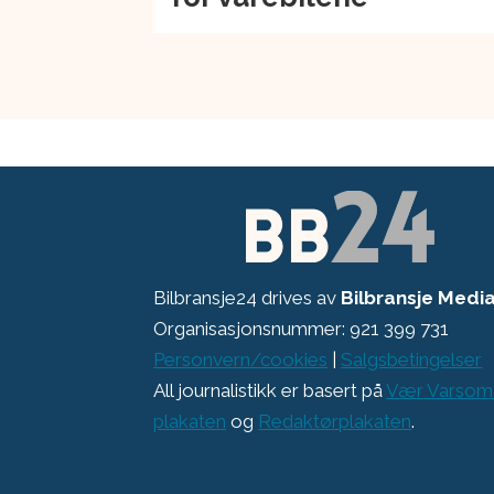
Bilbransje24 drives av
Bilbransje Medi
Organisasjonsnummer: 921 399 731
Personvern/cookies
|
Salgsbetingelser
All journalistikk er basert på
Vær Varsom
plakaten
og
Redaktørplakaten
.