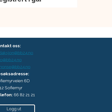
ntakt oss:
daksjon@bb24.no
o@bb24.no
nonse@bb24.no
søksadresse:
fiemyrveien 6D
12 Sofiemyr
lefon:
66 82 21 21
Logg ut