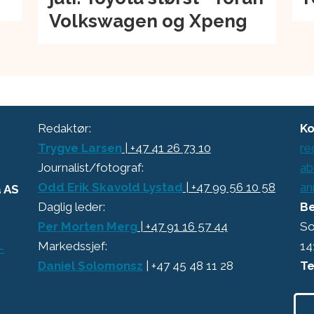
Volkswagen og Xpeng
Redaktør:
Ko
Trygve Larsen
| +47 41 26 73 10
re
Journalist/fotograf:
ab
Odd Erik Skavold Lystad
| +47 99 56 10 58
an
a AS
Daglig leder:
Be
Per Morten Merg
| +47 91 16 57 44
So
Markedssjef:
14
-
Daniel Solomonsz
| +47 45 48 11 28
Te