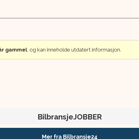
 år gammel
, og kan inneholde utdatert informasjon.
BilbransjeJOBBER
Mer fra Bilbransje24