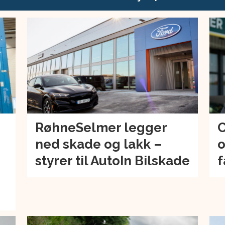
RøhneSelmer legger
C
ned skade og lakk –
o
–
styrer til AutoIn Bilskade
f