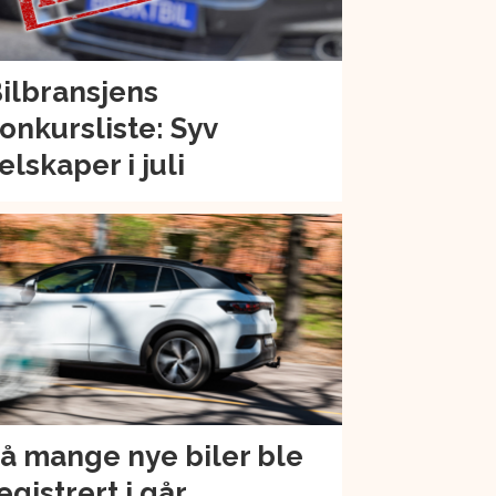
ilbransjens
onkursliste: Syv
elskaper i juli
å mange nye biler ble
egistrert i går