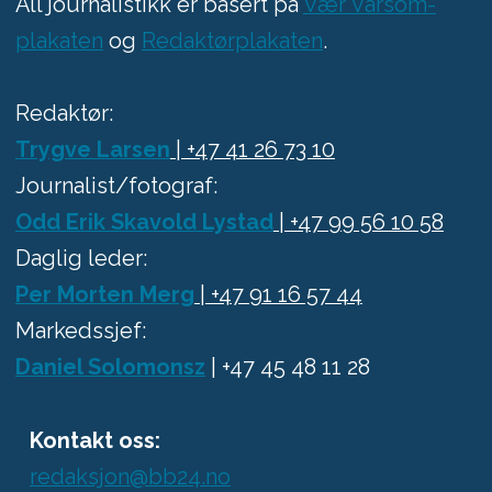
All journalistikk er basert på
Vær Varsom-
plakaten
og
Redaktørplakaten
.
Redaktør:
Trygve Larsen
| +47 41 26 73 10
Journalist/fotograf:
Odd Erik Skavold Lystad
| +47 99 56 10 58
Daglig leder:
Per Morten Merg
| +47 91 16 57 44
Markedssjef:
Daniel Solomonsz
| +47 45 48 11 28
Kontakt oss:
redaksjon@bb24.no