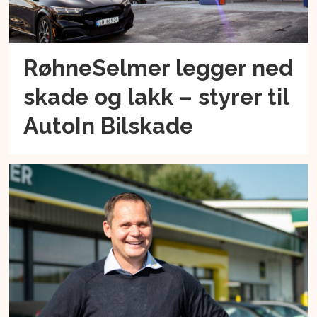
RøhneSelmer legger ned
skade og lakk – styrer til
AutoIn Bilskade