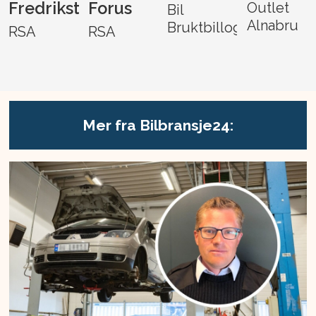
Fredrikstad
Forus
Outlet
Bil
Alnabru
Bruktbillogistikk
RSA
RSA
Mer fra Bilbransje24: