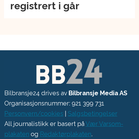
registrert i går
Bilbransje24 drives av
Bilbransje Media AS
Organisasjonsnummer: 921 399 731
Personvern/cookies
|
Salgsbetingelser
All journalistikk er basert på
Vær Varsom-
plakaten
og
Redaktørplakaten
.