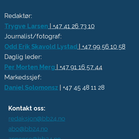
Redaktør:
Trygve Larsen
| +47 41 26 73 10
Journalist/fotograf:
Odd Erik Skavold Lystad
| +47 99 56 10 58
Daglig leder:
Per Morten Merg
| +47 91 16 57 44
Markedssjef:
Daniel Solomonsz
| +47 45 48 11 28
Kontakt oss:
redaksjon@bb24.no
abo@bb24.no