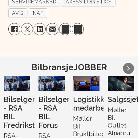
SERVICEMARKED
AXESS LOGISTICS
AVIS
NAF
BilbransjeJOBBER
Bilselger
Bilselger
Logistikk-
Salgssje
- RSA
- RSA
medarbeider
Møller
BIL
BIL
Bil
Møller
Fredrikstad
Forus
Outlet
Bil
Alnabru
Bruktbillogistikk
RSA
RSA