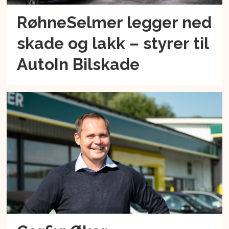
RøhneSelmer legger ned
skade og lakk – styrer til
AutoIn Bilskade