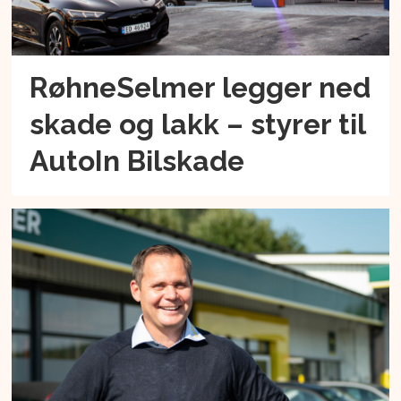
RøhneSelmer legger ned
skade og lakk – styrer til
AutoIn Bilskade