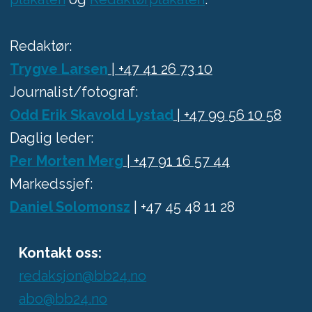
Redaktør:
Trygve Larsen
| +47 41 26 73 10
Journalist/fotograf:
Odd Erik Skavold Lystad
| +47 99 56 10 58
Daglig leder:
Per Morten Merg
| +47 91 16 57 44
Markedssjef:
Daniel Solomonsz
| +47 45 48 11 28
Kontakt oss:
redaksjon@bb24.no
abo@bb24.no