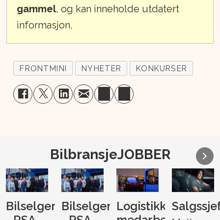
gammel
, og kan inneholde utdatert
informasjon.
FRONTMINI
NYHETER
KONKURSER
BilbransjeJOBBER
Bilselger
Bilselger
Logistikk-
Salgssje
- RSA
- RSA
medarbeider