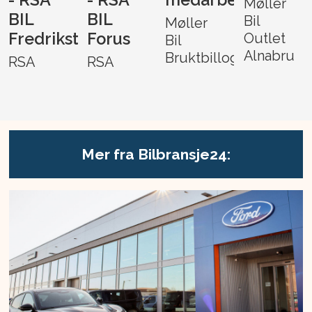
Møller
BIL
BIL
Bil
Møller
Fredrikstad
Forus
Outlet
Bil
Alnabru
Bruktbillogistikk
RSA
RSA
Mer fra Bilbransje24: