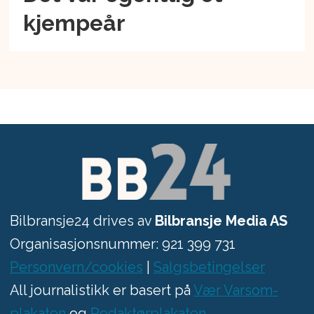
kjempeår
Bilbransje24 drives av
Bilbransje Media AS
Organisasjonsnummer: 921 399 731
Personvern/cookies
|
Salgsbetingelser
All journalistikk er basert på
Vær Varsom-
plakaten
og
Redaktørplakaten
.