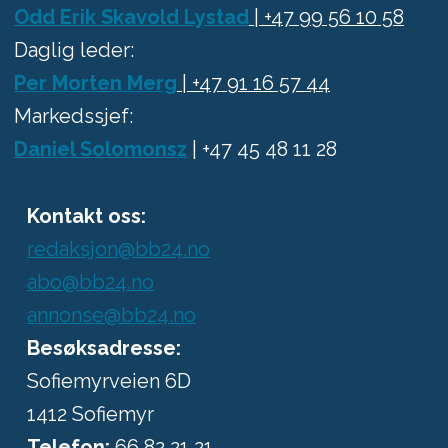
Odd Erik Skavold Lystad
| +47 99 56 10 58
Daglig leder:
Per Morten Merg
| +47 91 16 57 44
Markedssjef:
Daniel Solomonsz
| +47 45 48 11 28
Kontakt oss:
redaksjon@bb24.no
abo@bb24.no
annonse@bb24.no
Besøksadresse:
Sofiemyrveien 6D
1412 Sofiemyr
Telefon:
66 82 21 21