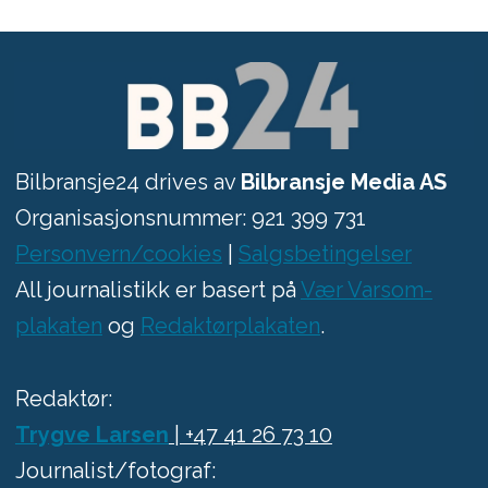
Bilbransje24 drives av
Bilbransje Media AS
Organisasjonsnummer: 921 399 731
Personvern/cookies
|
Salgsbetingelser
All journalistikk er basert på
Vær Varsom-
plakaten
og
Redaktørplakaten
.
Redaktør:
Trygve Larsen
| +47 41 26 73 10
Journalist/fotograf: