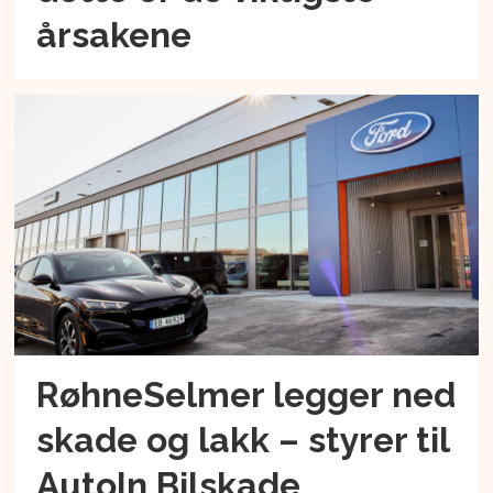
årsakene
RøhneSelmer legger ned
skade og lakk – styrer til
AutoIn Bilskade