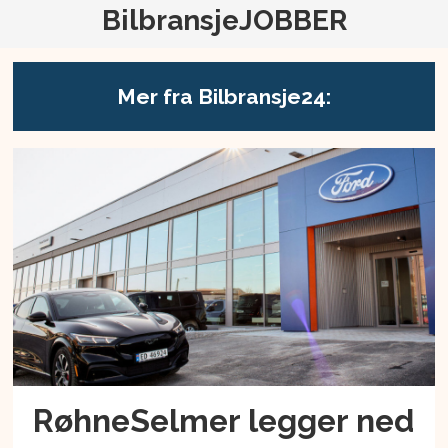
BilbransjeJOBBER
Mer fra Bilbransje24:
RøhneSelmer legger ned