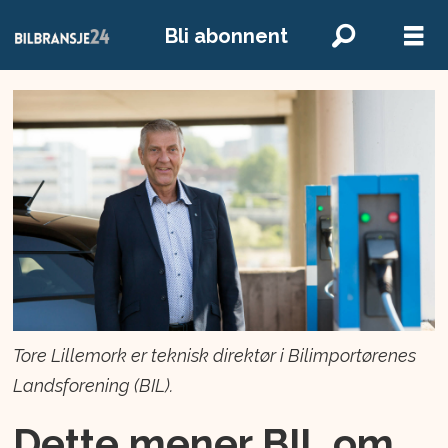
Bli abonnent
Tore Lillemork er teknisk direktør i Bilimportørenes
Landsforening (BIL).
Dette mener BIL om