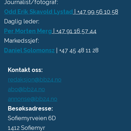
Journalist/fotograf:
Odd Erik Skavold Lystad
| +47 99 56 10 58
Daglig leder:
Per Morten Merg
| +47 91 16 57 44
Markedssjef:
Daniel Solomonsz
| +47 45 48 11 28
Kontakt oss:
redaksjon@bb24.no
abo@bb24.no
annonse@bb24.no
Besøksadresse:
Sofiemyrveien 6D
1412 Sofiemyr