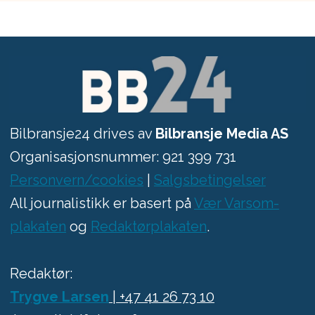
Bilbransje24 drives av
Bilbransje Media AS
Organisasjonsnummer: 921 399 731
Personvern/cookies
|
Salgsbetingelser
All journalistikk er basert på
Vær Varsom-
plakaten
og
Redaktørplakaten
.
Redaktør:
Trygve Larsen
| +47 41 26 73 10