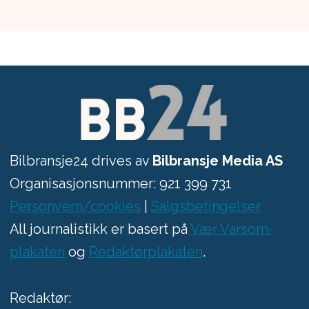
Bilbransje24 drives av
Bilbransje Media AS
Organisasjonsnummer: 921 399 731
Personvern/cookies
|
Salgsbetingelser
All journalistikk er basert på
Vær Varsom-
plakaten
og
Redaktørplakaten
.
Redaktør: