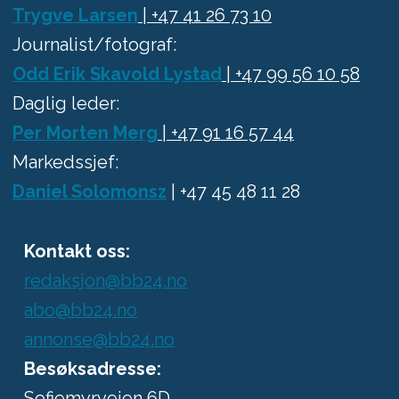
Trygve Larsen
| +47 41 26 73 10
Journalist/fotograf:
Odd Erik Skavold Lystad
| +47 99 56 10 58
Daglig leder:
Per Morten Merg
| +47 91 16 57 44
Markedssjef:
Daniel Solomonsz
| +47 45 48 11 28
Kontakt oss:
redaksjon@bb24.no
abo@bb24.no
annonse@bb24.no
Besøksadresse:
Sofiemyrveien 6D