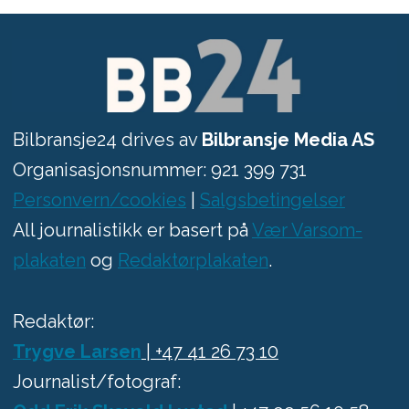
Bilbransje24 drives av
Bilbransje Media AS
Organisasjonsnummer: 921 399 731
Personvern/cookies
|
Salgsbetingelser
All journalistikk er basert på
Vær Varsom-
plakaten
og
Redaktørplakaten
.
Redaktør:
Trygve Larsen
| +47 41 26 73 10
Journalist/fotograf: