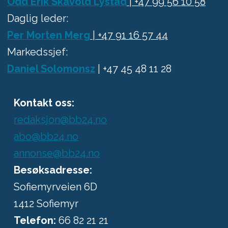
Odd Erik Skavold Lystad
| +47 99 56 10 58
Daglig leder:
Per Morten Merg
| +47 91 16 57 44
Markedssjef:
Daniel Solomonsz
| +47 45 48 11 28
Kontakt oss:
redaksjon@bb24.no
abo@bb24.no
annonse@bb24.no
Besøksadresse:
Sofiemyrveien 6D
1412 Sofiemyr
Telefon:
66 82 21 21