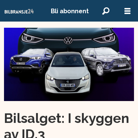
Bli abonnent
Bilsalget: I skyggen
av ID.3