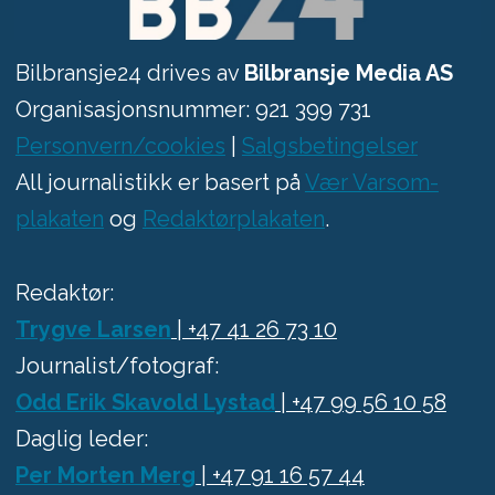
Bilbransje24 drives av
Bilbransje Media AS
Organisasjonsnummer: 921 399 731
Personvern/cookies
|
Salgsbetingelser
All journalistikk er basert på
Vær Varsom-
plakaten
og
Redaktørplakaten
.
Redaktør:
Trygve Larsen
| +47 41 26 73 10
Journalist/fotograf:
Odd Erik Skavold Lystad
| +47 99 56 10 58
Daglig leder:
Per Morten Merg
| +47 91 16 57 44