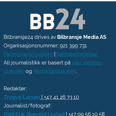
Bilbransje24 drives av
Bilbransje Media AS
Organisasjonsnummer: 921 399 731
Personvern/cookies
|
Salgsbetingelser
All journalistikk er basert på
Vær Varsom-
plakaten
og
Redaktørplakaten
.
Redaktør:
Trygve Larsen
| +47 41 26 73 10
Journalist/fotograf:
Odd Erik Skavold Lystad
| +47 99 56 10 58