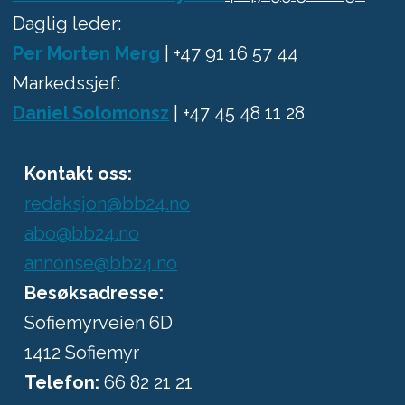
Daglig leder:
Per Morten Merg
| +47 91 16 57 44
Markedssjef:
Daniel Solomonsz
| +47 45 48 11 28
Kontakt oss:
redaksjon@bb24.no
abo@bb24.no
annonse@bb24.no
Besøksadresse:
Sofiemyrveien 6D
1412 Sofiemyr
Telefon:
66 82 21 21