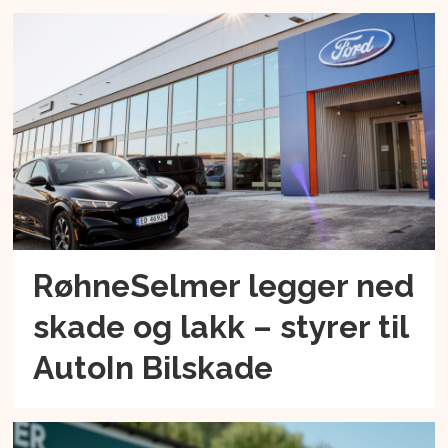
RøhneSelmer legger ned
skade og lakk – styrer til
AutoIn Bilskade