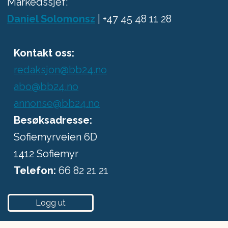
Markedssjef:
Daniel Solomonsz
| +47 45 48 11 28
Kontakt oss:
redaksjon@bb24.no
abo@bb24.no
annonse@bb24.no
Besøksadresse:
Sofiemyrveien 6D
1412 Sofiemyr
Telefon:
66 82 21 21
Logg ut