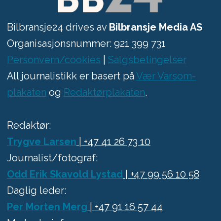
Bilbransje24 drives av
Bilbransje Media AS
Organisasjonsnummer: 921 399 731
Personvern/cookies
|
Salgsbetingelser
All journalistikk er basert på
Vær Varsom-
plakaten
og
Redaktørplakaten
.
Redaktør:
Trygve Larsen
| +47 41 26 73 10
Journalist/fotograf:
Odd Erik Skavold Lystad
| +47 99 56 10 58
Daglig leder:
Per Morten Merg
| +47 91 16 57 44