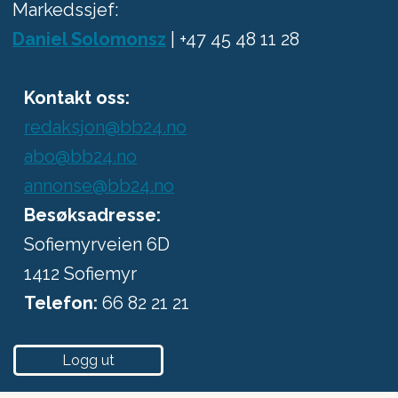
Markedssjef:
Daniel Solomonsz
| +47 45 48 11 28
Kontakt oss:
redaksjon@bb24.no
abo@bb24.no
annonse@bb24.no
Besøksadresse:
Sofiemyrveien 6D
1412 Sofiemyr
Telefon:
66 82 21 21
Logg ut