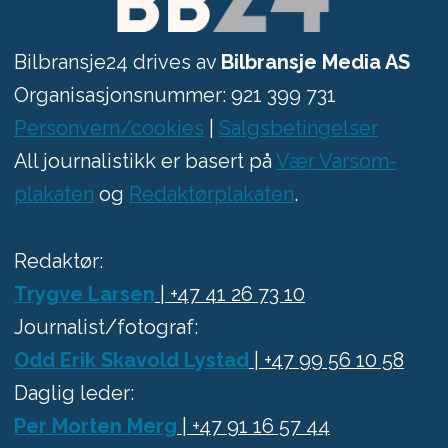
Bilbransje24 drives av
Bilbransje Media AS
Organisasjonsnummer: 921 399 731
Personvern/cookies
|
Salgsbetingelser
All journalistikk er basert på
Vær Varsom-
plakaten
og
Redaktørplakaten
.
Redaktør:
Trygve Larsen
| +47 41 26 73 10
Journalist/fotograf:
Odd Erik Skavold Lystad
| +47 99 56 10 58
Daglig leder:
Per Morten Merg
| +47 91 16 57 44