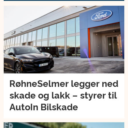
RøhneSelmer legger ned
skade og lakk – styrer til
AutoIn Bilskade