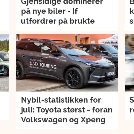
Gjensidige dominerer
B
på nye biler - If
k
utfordrer på brukte
s
Nybil-statistikken for
S
juli: Toyota størst - foran
r
Volkswagen og Xpeng