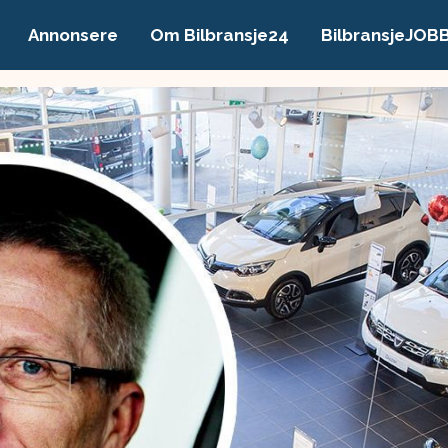
Annonsere
Om Bilbransje24
BilbransjeJOB