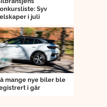
ilbransjens
onkursliste: Syv
elskaper i juli
å mange nye biler ble
egistrert i går