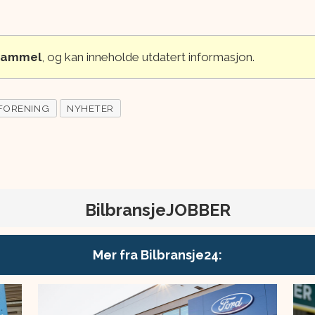
 gammel
, og kan inneholde utdatert informasjon.
FORENING
NYHETER
BilbransjeJOBBER
Mer fra Bilbransje24: