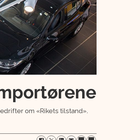
limportørene
drifter om «Rikets tilstand».