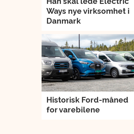
Han skal lede Electric
Ways nye virksomhet i
Danmark
Historisk Ford-måned
for varebilene