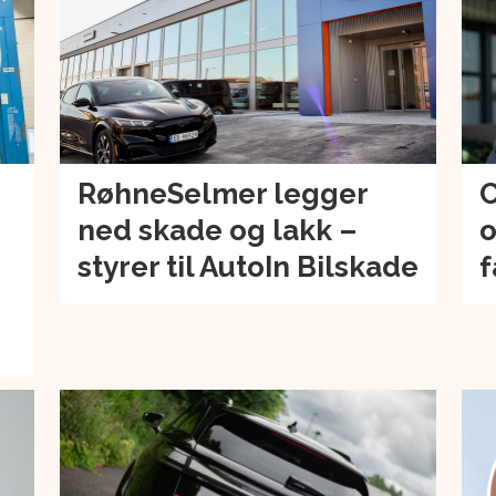
RøhneSelmer legger
C
ned skade og lakk –
o
–
styrer til AutoIn Bilskade
f