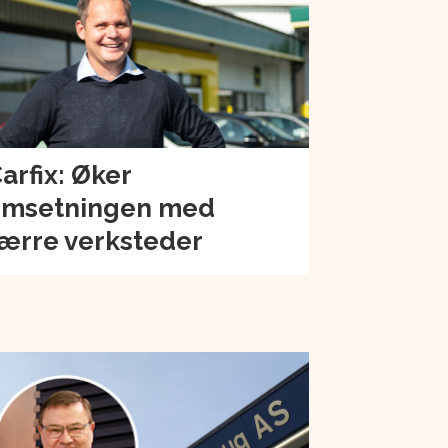
arfix: Øker
msetningen med
ærre verksteder