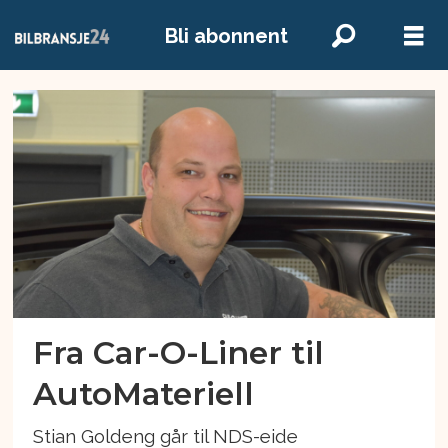
Bli abonnent
Emne:
nordic
wash
Fra Car-O-Liner til
AutoMateriell
Stian Goldeng går til NDS-eide