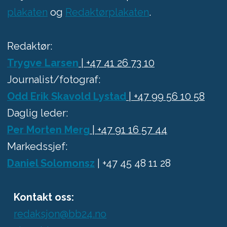
plakaten
og
Redaktørplakaten
.
Redaktør:
Trygve Larsen
| +47 41 26 73 10
Journalist/fotograf:
Odd Erik Skavold Lystad
| +47 99 56 10 58
Daglig leder:
Per Morten Merg
| +47 91 16 57 44
Markedssjef:
Daniel Solomonsz
| +47 45 48 11 28
Kontakt oss:
redaksjon@bb24.no