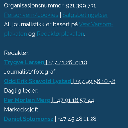
Organisasjonsnummer: 921 399 731
Personvern/cookies
|
Salgsbetingelser
All journalistikk er basert på
Vær Varsom-
plakaten
og
Redaktørplakaten
.
Redaktør:
Trygve Larsen
| +47 41 26 73 10
Journalist/fotograf:
Odd Erik Skavold Lystad
| +47 99 56 10 58
Daglig leder:
Per Morten Merg
| +47 91 16 57 44
Markedssjef:
Daniel Solomonsz
| +47 45 48 11 28