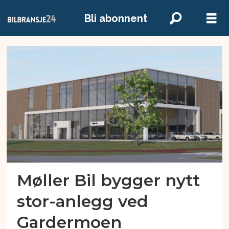
Bli abonnent
Emne:
møller
bil
jessheim
Møller Bil bygger nytt
stor-anlegg ved
Gardermoen