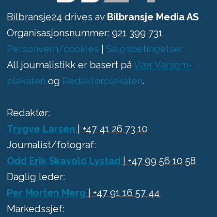
Bilbransje24 drives av
Bilbransje Media AS
Organisasjonsnummer: 921 399 731
Personvern/cookies
|
Salgsbetingelser
All journalistikk er basert på
Vær Varsom-
plakaten
og
Redaktørplakaten
.
Redaktør:
Trygve Larsen
| +47 41 26 73 10
Journalist/fotograf:
Odd Erik Skavold Lystad
| +47 99 56 10 58
Daglig leder:
Per Morten Merg
| +47 91 16 57 44
Markedssjef: