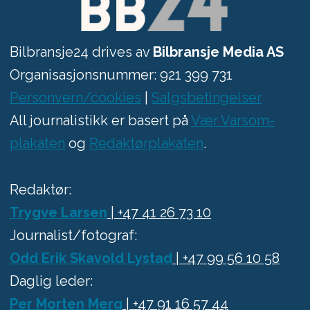
Bilbransje24 drives av
Bilbransje Media AS
Organisasjonsnummer: 921 399 731
Personvern/cookies
|
Salgsbetingelser
All journalistikk er basert på
Vær Varsom-
plakaten
og
Redaktørplakaten
.
Redaktør:
Trygve Larsen
| +47 41 26 73 10
Journalist/fotograf:
Odd Erik Skavold Lystad
| +47 99 56 10 58
Daglig leder:
Per Morten Merg
| +47 91 16 57 44