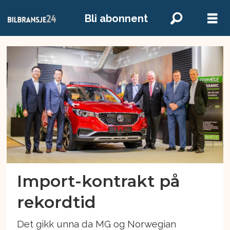
Bli abonnent
Emne:
kina
Import-kontrakt på
rekordtid
Det gikk unna da MG og Norwegian