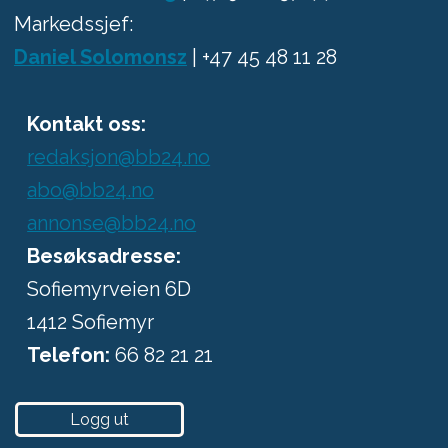
Markedssjef:
Daniel Solomonsz
| +47 45 48 11 28
Kontakt oss:
redaksjon@bb24.no
abo@bb24.no
annonse@bb24.no
Besøksadresse:
Sofiemyrveien 6D
1412 Sofiemyr
Telefon:
66 82 21 21
Logg ut