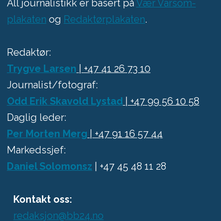
All journalistikk er basert på
Vær Varsom-
plakaten
og
Redaktørplakaten
.
Redaktør:
Trygve Larsen
| +47 41 26 73 10
Journalist/fotograf:
Odd Erik Skavold Lystad
| +47 99 56 10 58
Daglig leder:
Per Morten Merg
| +47 91 16 57 44
Markedssjef:
Daniel Solomonsz
| +47 45 48 11 28
Kontakt oss:
redaksjon@bb24.no