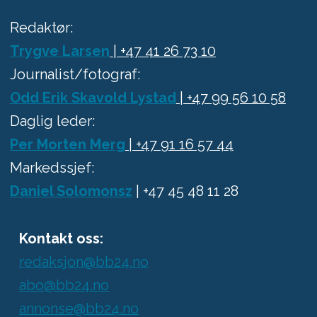
Redaktør:
Trygve Larsen
| +47 41 26 73 10
Journalist/fotograf:
Odd Erik Skavold Lystad
| +47 99 56 10 58
Daglig leder:
Per Morten Merg
| +47 91 16 57 44
Markedssjef:
Daniel Solomonsz
| +47 45 48 11 28
Kontakt oss:
redaksjon@bb24.no
abo@bb24.no
annonse@bb24.no