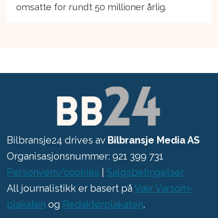
omsatte for rundt 50 millioner årlig.
Bilbransje24 drives av
Bilbransje Media AS
Organisasjonsnummer: 921 399 731
Personvern/cookies
|
Salgsbetingelser
All journalistikk er basert på
Vær Varsom-
plakaten
og
Redaktørplakaten
.