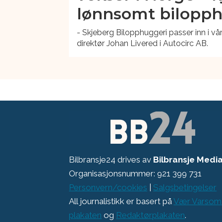
lønnsomt bilopp
- Skjeberg Bilopphuggeri passer inn i vå
direktør Johan Livered i Autocirc AB.
Bilbransje24 drives av
Bilbransje Medi
Organisasjonsnummer: 921 399 731
Personvern/cookies
|
Salgsbetingelser
All journalistikk er basert på
Vær Varsom
plakaten
og
Redaktørplakaten
.