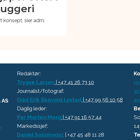
huggeri
rt konsept, sier adm.
Redaktør:
Ko
Trygve Larsen
| +47 41 26 73 10
re
Journalist/fotograf:
ab
Odd Erik Skavold Lystad
| +47 99 56 10 58
an
a AS
Daglig leder:
Be
Per Morten Merg
| +47 91 16 57 44
So
Markedssjef:
14
-
Daniel Solomonsz
| +47 45 48 11 28
Te