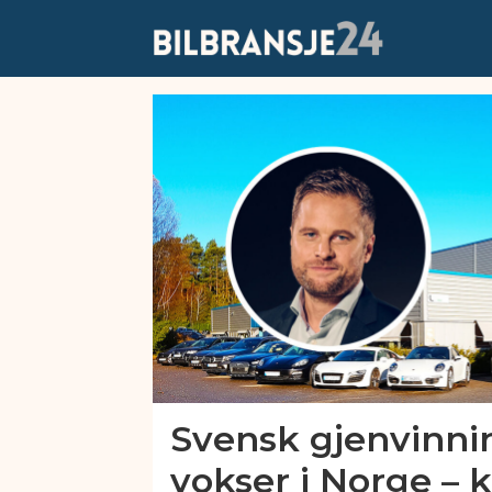
Emne:
østfold
bildemontering
Svensk gjenvinni
vokser i Norge – 