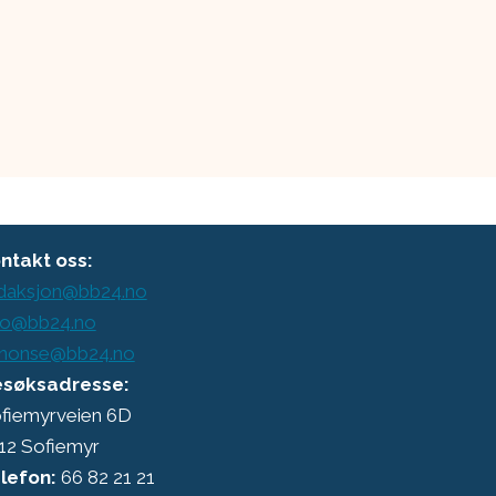
ntakt oss:
daksjon@bb24.no
o@bb24.no
nonse@bb24.no
søksadresse:
fiemyrveien 6D
12 Sofiemyr
lefon:
66 82 21 21