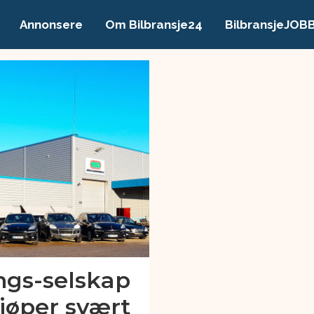
Annonsere
Om Bilbransje24
BilbransjeJOB
ngs-selskap
kjøper svært