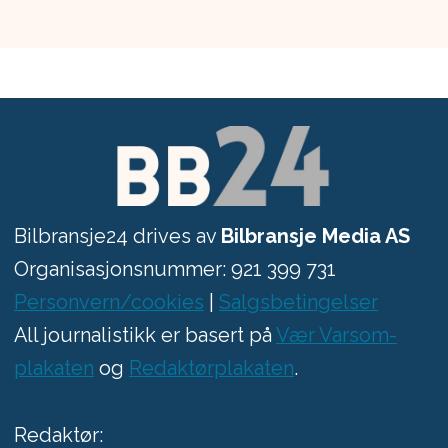
Bilbransje24 drives av
Bilbransje Media AS
Organisasjonsnummer: 921 399 731
Personvern/cookies
|
Salgsbetingelser
All journalistikk er basert på
Vær Varsom-
plakaten
og
Redaktørplakaten
.
Redaktør: