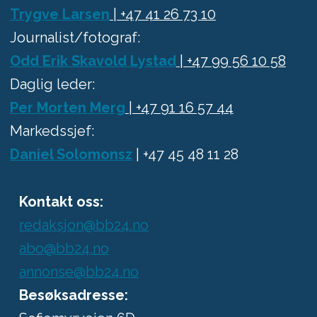
Trygve Larsen
| +47 41 26 73 10
Journalist/fotograf:
Odd Erik Skavold Lystad
| +47 99 56 10 58
Daglig leder:
Per Morten Merg
| +47 91 16 57 44
Markedssjef:
Daniel Solomonsz
| +47 45 48 11 28
Kontakt oss:
redaksjon@bb24.no
abo@bb24.no
annonse@bb24.no
Besøksadresse: