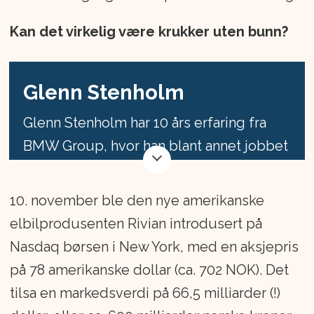
Kan det virkelig være krukker uten bunn?
Glenn Stenholm
Glenn Stenholm har 10 års erfaring fra
BMW Group, hvor han blant annet jobbet
med forhandlerutvikling i München og
Stockholm. I perioden 2004 til 2008 var
10. november ble den nye amerikanske
han administrerende direktør for
elbilprodusenten Rivian introdusert på
Stenshagen Bil.
Nasdaq børsen i New York, med en aksjepris
på 78 amerikanske dollar (ca. 702 NOK). Det
Har de siste 5 årene jobbet som
tilsa en markedsverdi på 66,5 milliarder (!)
selvstendig transaksjonsrådgiver og er