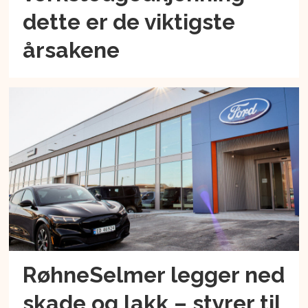
dette er de viktigste
årsakene
RøhneSelmer legger ned
skade og lakk – styrer til