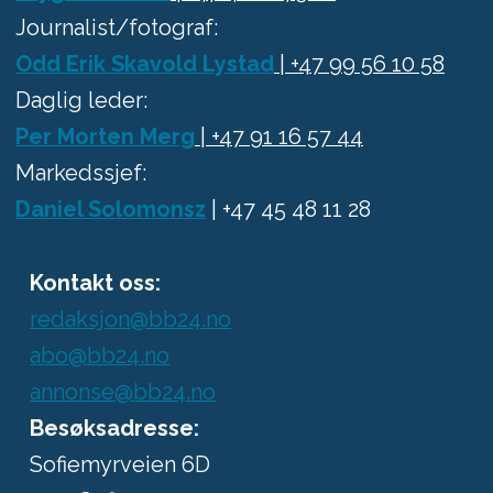
Journalist/fotograf:
Odd Erik Skavold Lystad
| +47 99 56 10 58
Daglig leder:
Per Morten Merg
| +47 91 16 57 44
Markedssjef:
Daniel Solomonsz
| +47 45 48 11 28
Kontakt oss:
redaksjon@bb24.no
abo@bb24.no
annonse@bb24.no
Besøksadresse:
Sofiemyrveien 6D