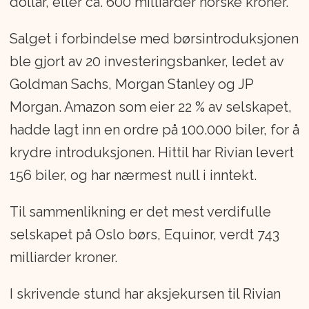
dollar, eller ca. 600 milliarder norske kroner.
daglig leder for Toyota Forhandler
Forening.
Salget i forbindelse med børsintroduksjonen
ble gjort av 20 investeringsbanker, ledet av
Goldman Sachs, Morgan Stanley og JP
Morgan. Amazon som eier 22 % av selskapet,
hadde lagt inn en ordre på 100.000 biler, for å
krydre introduksjonen. Hittil har Rivian levert
156 biler, og har nærmest null i inntekt.
Til sammenlikning er det mest verdifulle
selskapet på Oslo børs, Equinor, verdt 743
milliarder kroner.
I skrivende stund har aksjekursen til Rivian