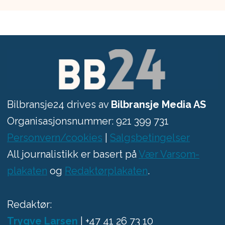
Bilbransje24 drives av
Bilbransje Media AS
Organisasjonsnummer: 921 399 731
Personvern/cookies
|
Salgsbetingelser
All journalistikk er basert på
Vær Varsom-
plakaten
og
Redaktørplakaten
.
Redaktør:
Trygve Larsen
| +47 41 26 73 10